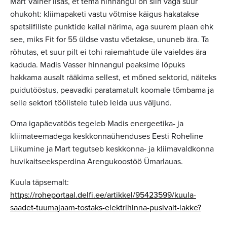
Mart Valner lisas, et tema hinnangul on siin väga suur
ohukoht: kliimapaketi vastu võtmise käigus hakatakse
spetsiifiliste punktide kallal närima, aga suurem plaan ehk
see, miks Fit for 55 üldse vastu võetakse, ununeb ära. Ta
rõhutas, et suur pilt ei tohi raiemahtude üle vaieldes ära
kaduda. Madis Vasser hinnangul peaksime lõpuks
hakkama ausalt rääkima sellest, et mõned sektorid, näiteks
puidutööstus, peavadki paratamatult koomale tõmbama ja
selle sektori töölistele tuleb leida uus väljund.
Oma igapäevatöös tegeleb Madis energeetika- ja
kliimateemadega keskkonnaühenduses Eesti Roheline
Liikumine ja Mart tegutseb keskkonna- ja kliimavaldkonna
huvikaitseeksperdina Arengukoostöö Ümarlauas.
Kuula täpsemalt:
https://roheportaal.delfi.ee/artikkel/95423599/kuula-
saadet-tuumajaam-tostaks-elektrihinna-pusivalt-lakke?