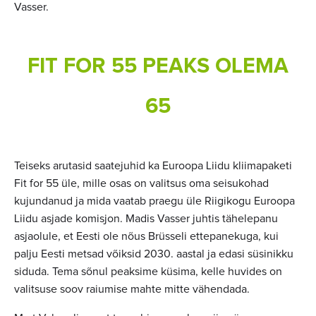
Vasser.
FIT FOR 55 PEAKS OLEMA
65
Teiseks arutasid saatejuhid ka Euroopa Liidu kliimapaketi
Fit for 55 üle, mille osas on valitsus oma seisukohad
kujundanud ja mida vaatab praegu üle Riigikogu Euroopa
Liidu asjade komisjon. Madis Vasser juhtis tähelepanu
asjaolule, et Eesti ole nõus Brüsseli ettepanekuga, kui
palju Eesti metsad võiksid 2030. aastal ja edasi süsinikku
siduda. Tema sõnul peaksime küsima, kelle huvides on
valitsuse soov raiumise mahte mitte vähendada.