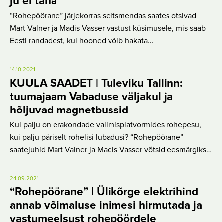
ju ei taha
“Rohepöörane” järjekorras seitsmendas saates otsivad
Mart Valner ja Madis Vasser vastust küsimusele, mis saab
Eesti randadest, kui hooned võib hakata…
14.10.2021
KUULA SAADET | Tuleviku Tallinn:
tuumajaam Vabaduse väljakul ja
hõljuvad magnetbussid
Kui palju on erakondade valimisplatvormides rohepesu,
kui palju päriselt rohelisi lubadusi? “Rohepöörane”
saatejuhid Mart Valner ja Madis Vasser võtsid eesmärgiks…
24.09.2021
“Rohepöörane” | Ülikõrge elektrihind
annab võimaluse inimesi hirmutada ja
vastumeelsust rohepöördele