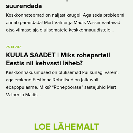
suurendada
Keskkonnateemad on naljast kaugel. Aga seda probleemi
annab parandada! Mart Valner ja Madis Vasser vaatavad
otsa viimase aja olulisematele keskkonnauudistele…
25.10.2021
KUULA SAADET | Miks roheparteil
Eestis nii kehvasti läheb?
Keskkonnaküsimused on olulisemad kui kunagi varem,
aga erakond Eestimaa Rohelised on jätkuvalt
ebapopulaarne. Miks? “Rohepöörase” saatejuhid Mart
Valner ja Madis…
LOE LÄHEMALT