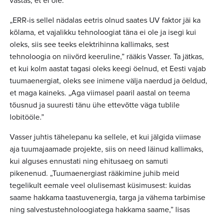
vastas, et ei ole.
„ERR-is sellel nädalas eetris olnud saates UV faktor jäi ka
kõlama, et vajalikku tehnoloogiat täna ei ole ja isegi kui
oleks, siis see teeks elektrihinna kallimaks, sest
tehnoloogia on niivõrd keeruline,” rääkis Vasser. Ta jätkas,
et kui kolm aastat tagasi oleks keegi öelnud, et Eesti vajab
tuumaenergiat, oleks see inimene välja naerdud ja öeldud,
et maga kaineks. „Aga viimasel paaril aastal on teema
tõusnud ja suuresti tänu ühe ettevõtte väga tublile
lobitööle.”
Vasser juhtis tähelepanu ka sellele, et kui jälgida viimase
aja tuumajaamade projekte, siis on need läinud kallimaks,
kui alguses ennustati ning ehitusaeg on samuti
pikenenud. „Tuumaenergiast rääkimine juhib meid
tegelikult eemale veel olulisemast küsimusest: kuidas
saame hakkama taastuvenergia, targa ja vähema tarbimise
ning salvestustehnoloogiatega hakkama saame,” lisas