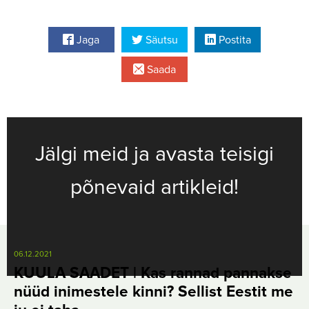
Jaga
Säutsu
Postita
Saada
Jälgi meid ja avasta teisigi
põnevaid artikleid!
06.12.2021
KUULA SAADET | Kas rannad pannakse
nüüd inimestele kinni? Sellist Eestit me