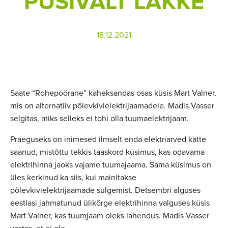
PÜSIVALT LAKKE
18.12.2021
Saate “Rohepöörane” kaheksandas osas küsis Mart Valner,
mis on alternatiiv põlevkivielektrijaamadele. Madis Vasser
selgitas, miks selleks ei tohi olla tuumaelektrijaam.
Praeguseks on inimesed ilmselt enda elektriarved kätte
saanud, mistõttu tekkis taaskord küsimus, kas odavama
elektrihinna jaoks vajame tuumajaama. Sama küsimus on
üles kerkinud ka siis, kui mainitakse
põlevkivielektrijaamade sulgemist. Detsembri alguses
eestlasi jahmatunud ülikõrge elektrihinna valguses küsis
Mart Valner, kas tuumjaam oleks lahendus. Madis Vasser