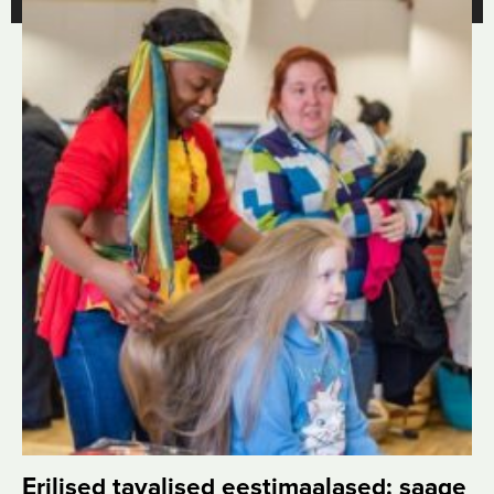
Erilised tavalised eestimaalased: saage