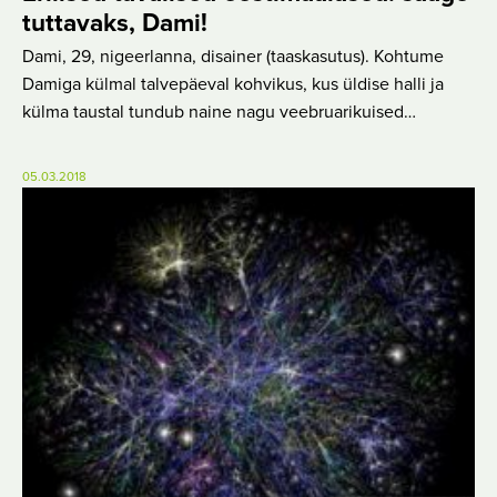
tuttavaks, Dami!
Dami, 29, nigeerlanna, disainer (taaskasutus). Kohtume
Damiga külmal talvepäeval kohvikus, kus üldise halli ja
külma taustal tundub naine nagu veebruarikuised…
05.03.2018