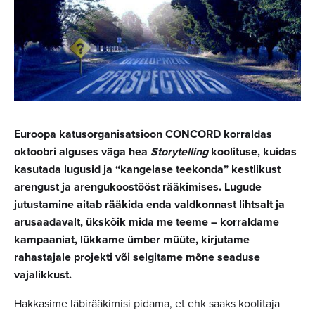
Euroopa katusorganisatsioon CONCORD korraldas
oktoobri alguses väga hea
Storytelling
koolituse, kuidas
kasutada lugusid ja “kangelase teekonda” kestlikust
arengust ja arengukoostööst rääkimises. Lugude
jutustamine aitab rääkida enda valdkonnast lihtsalt ja
arusaadavalt, ükskõik mida me teeme – korraldame
kampaaniat, lükkame ümber müüte, kirjutame
rahastajale projekti või selgitame mõne seaduse
vajalikkust.
Hakkasime läbirääkimisi pidama, et ehk saaks koolitaja