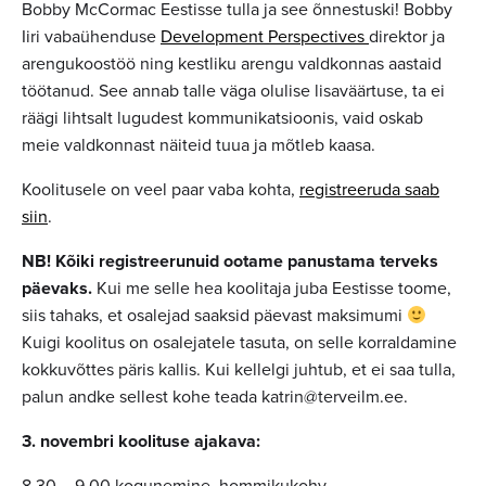
Bobby McCormac Eestisse tulla ja see õnnestuski! Bobby
Iiri vabaühenduse
Development Perspectives
direktor ja
arengukoostöö ning kestliku arengu valdkonnas aastaid
töötanud. See annab talle väga olulise lisaväärtuse, ta ei
räägi lihtsalt lugudest kommunikatsioonis, vaid oskab
meie valdkonnast näiteid tuua ja mõtleb kaasa.
Koolitusele on veel paar vaba kohta,
registreeruda saab
siin
.
NB! Kõiki registreerunuid ootame panustama terveks
päevaks.
Kui me selle hea koolitaja juba Eestisse toome,
siis tahaks, et osalejad saaksid päevast maksimumi
Kuigi koolitus on osalejatele tasuta, on selle korraldamine
kokkuvõttes päris kallis. Kui kellelgi juhtub, et ei saa tulla,
palun andke sellest kohe teada katrin@terveilm.ee.
3. novembri koolituse ajakava: