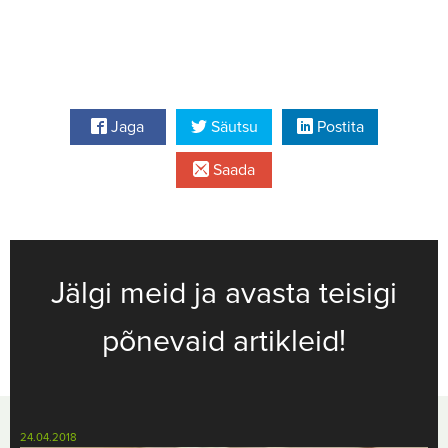
Jaga
Säutsu
Postita
Saada
Jälgi meid ja avasta teisigi
põnevaid artikleid!
24.04.2018