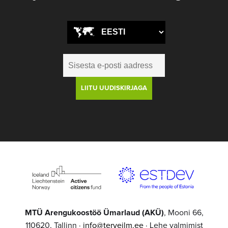
MTÜ Arengukoostöö Ümarlaud (AKÜ)
, Mooni 66,
110620, Tallinn ·
info@terveilm.ee
· Lehe valmimist