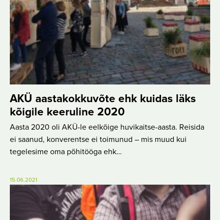
AKÜ aastakokkuvõte ehk kuidas läks
kõigile keeruline 2020
Aasta 2020 oli AKÜ-le eelkõige huvikaitse-aasta. Reisida
ei saanud, konverentse ei toimunud – mis muud kui
tegelesime oma põhitööga ehk…
15.06.2021