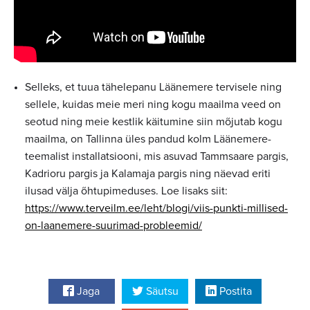
Selleks, et tuua tähelepanu Läänemere tervisele ning
sellele, kuidas meie meri ning kogu maailma veed on
seotud ning meie kestlik käitumine siin mõjutab kogu
maailma, on Tallinna üles pandud kolm Läänemere-
teemalist installatsiooni, mis asuvad Tammsaare pargis,
Kadrioru pargis ja Kalamaja pargis ning näevad eriti
ilusad välja õhtupimeduses. Loe lisaks siit:
https://www.terveilm.ee/leht/blogi/viis-punkti-millised-
on-laanemere-suurimad-probleemid/
Jaga
Säutsu
Postita