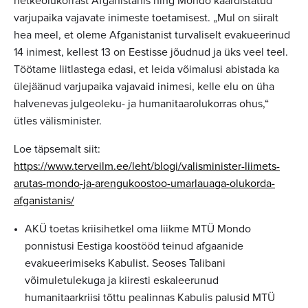
hetkeolukorrast Afganistanis ning Mondo kaardistatud
varjupaika vajavate inimeste toetamisest. „Mul on siiralt
hea meel, et oleme Afganistanist turvaliselt evakueerinud
14 inimest, kellest 13 on Eestisse jõudnud ja üks veel teel.
Töötame liitlastega edasi, et leida võimalusi abistada ka
ülejäänud varjupaika vajavaid inimesi, kelle elu on üha
halvenevas julgeoleku- ja humanitaarolukorras ohus,“
ütles välisminister.
Loe täpsemalt siit:
https://www.terveilm.ee/leht/blogi/valisminister-liimets-
arutas-mondo-ja-arengukoostoo-umarlauaga-olukorda-
afganistanis/
AKÜ toetas kriisihetkel oma liikme MTÜ Mondo
ponnistusi Eestiga koostööd teinud afgaanide
evakueerimiseks Kabulist. Seoses Talibani
võimuletulekuga ja kiiresti eskaleerunud
humanitaarkriisi tõttu pealinnas Kabulis palusid MTÜ