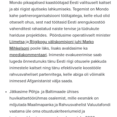
Mondo pikaajalised kaastöötajad Eesti valitsuselt kaitset
ja abi riigist ajutiseks lahkumiseks. Tegemist on Mondo
kahe partnerorganisatsiooni töötajatega, kelle elud olid
otseselt ohus, sest nad töötasid Eesti arengukoostöö
vahenditest rahastatud naiste tervise ja tüdrukute
hariduse projektides. Pöördusime operatiivselt minister
Liimetsa
ja
Riigikogu väliskomisjoni juhi Marko
Mihkelsoni
poole läks, lisaks avaldasime ka
meediakommentaari
. Inimeste evakueerimise saab
lugeda õnnestunuks tänu Eesti riigi otsusele pakkuda
inimestele kaitset ning tänu efektiivsele koostööle
rahvusvaheliset partenritega, kelle abiga oli võimalik
inimesed Afganistanist välja saada.
Jätkasime Põhja- ja Baltimaade ühises
huvikaitsetöörühmas osalemist, mille eesmärk on
mõjutada Maailmapanka ja Rahvusvahelist Valuutafondi
vaatama üle oma otsustuskriteeriumeid ja