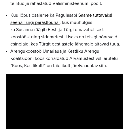
tellitud ja rahastatud Välisministeeriumi poolt.
Kuu lõpus osaleme ka Pagulasabi
Saame tuttavaks!
seeria Türgi pärastlõunal
, kus muuhulgas
ka Susanna räägib Eesti ja Türgi omavahelisest
koostööst ning sidemetest. Lisaks on teisigi põnevaid
esinejaid, kes Türgit eestlastele lähemale aitavad tuua.
Arengukoostöö Ümarlaua ja Kestliku Arengu
Koalitsiooni koos korraldatud Arvamusfestivali arutelu
“Koos, Kestlikult!” on täielikult järelvaadatav siin: