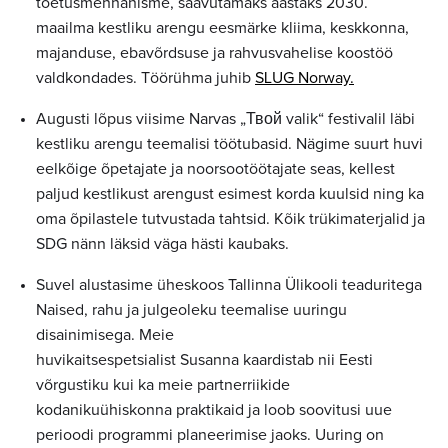
toetusmehhanisme, saavutamaks aastaks 2030.
maailma kestliku arengu eesmärke kliima, keskkonna,
majanduse, ebavõrdsuse ja rahvusvahelise koostöö
valdkondades. Töörühma juhib
SLUG Norway.
Augusti lõpus viisime Narvas „Твой valik“ festivalil läbi
kestliku arengu teemalisi töötubasid. Nägime suurt huvi
eelkõige õpetajate ja noorsootöötajate seas, kellest
paljud kestlikust arengust esimest korda kuulsid ning ka
oma õpilastele tutvustada tahtsid. Kõik trükimaterjalid ja
SDG nänn läksid väga hästi kaubaks.
Suvel alustasime üheskoos Tallinna Ülikooli teaduritega
Naised, rahu ja julgeoleku teemalise uuringu
disainimisega. Meie
huvikaitsespetsialist Susanna kaardistab nii Eesti
võrgustiku kui ka meie partnerriikide
kodanikuühiskonna praktikaid ja loob soovitusi uue
perioodi programmi planeerimise jaoks. Uuring on