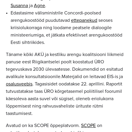
Susanna
ja
Agne
.
Edastasime välisministrile Concordi-poolsed
arengukoostööd puudutavad
ettepanekud
seoses
kriisiolukorraga ning loodame peatsele dialoogile
ministeeriumiga, et jätkata efektiivset arengukoostööd
Eesti sihtriikides.
Täname kõiki AKÜ ja kestliku arengu koalitsiooni liikmeid
panuse eest Riigikantselei poolt koostatud ÜRO
tegevuskava 2030 ülevaatesse. Dokumendid on esitatud
avalikule konsultatsioonile.Materjalid on leitavad EIS-is ja
osalusveebis
. Tagasisidet oodatakse 22. aprillini. Raportit
tutvustatakse taas ÜRO kõrgetasemel poliitilisel foorumil
käesoleva aasta suvel või sügisel, oleneb eriolukorra
lõppemisest ning rahvusvaheliste ürituste rütmi
taastumisest.
Avatud on ka SCOPE õppeplatvorm.
SCOPE
on