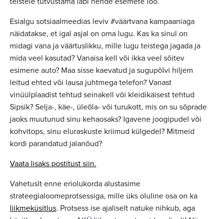
teistele tutvustama läbi nende esemete loo.
Esialgu sotsiaalmeedias leviv #väärtvana kampaaniaga
näidatakse, et igal asjal on oma lugu. Kas ka sinul on
midagi vana ja väärtuslikku, mille lugu teistega jagada ja
mida veel kasutad? Vanaisa kell või ikka veel sõitev
esimene auto? Maa sisse kaevatud ja sugupõlvi hiljem
leitud ehted või lausa juhtmega telefon? Vanast
vinüülplaadist tehtud seinakell või kleidikäisest tehtud
Sipsik? Selja-, käe-, üleõla- või turukott, mis on su sõprade
jaoks muutunud sinu kehaosaks? Igavene joogipudel või
kohvitops, sinu eluraskuste kriimud külgedel? Mitmeid
kordi parandatud jalanõud?
Vaata lisaks postitust siin.
Vahetuslt enne eriolukorda alustasime
strateegialoomeprotsessiga, mille üks oluline osa on ka
liikmeküsitlus
. Protsess ise ajaliselt natuke nihkub, aga