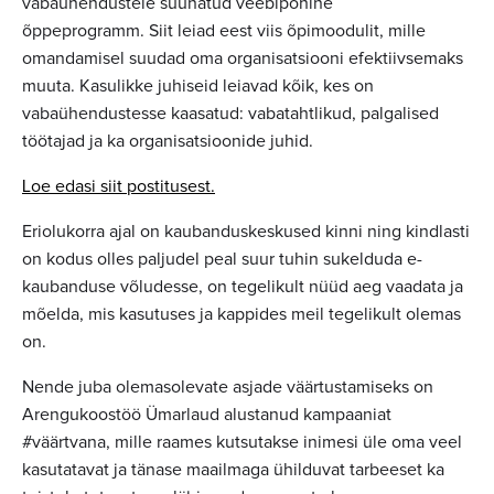
vabaühendustele suunatud veebipõhine
õppeprogramm. Siit leiad eest viis õpimoodulit, mille
omandamisel suudad oma organisatsiooni efektiivsemaks
muuta. Kasulikke juhiseid leiavad kõik, kes on
vabaühendustesse kaasatud: vabatahtlikud, palgalised
töötajad ja ka organisatsioonide juhid.
Loe edasi siit postitusest.
Eriolukorra ajal on kaubanduskeskused kinni ning kindlasti
on kodus olles paljudel peal suur tuhin sukelduda e-
kaubanduse võludesse, on tegelikult nüüd aeg vaadata ja
mõelda, mis kasutuses ja kappides meil tegelikult olemas
on.
Nende juba olemasolevate asjade väärtustamiseks on
Arengukoostöö Ümarlaud alustanud kampaaniat
#väärtvana, mille raames kutsutakse inimesi üle oma veel
kasutatavat ja tänase maailmaga ühilduvat tarbeeset ka