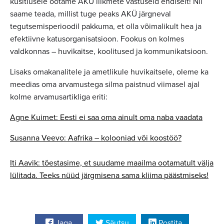
küsitlusele ootame AKÜ liikmete vastuseid endiselt! Nii
saame teada, millist tuge peaks AKÜ järgneval
tegutsemisperioodil pakkuma, et olla võimalikult hea ja
efektiivne katusorganisatsioon. Fookus on kolmes
valdkonnas – huvikaitse, koolitused ja kommunikatsioon.
Lisaks omakanalitele ja ametlikule huvikaitsele, oleme ka
meedias oma arvamustega silma paistnud viimasel ajal
kolme arvamusartikliga eriti:
Agne Kuimet: Eesti ei saa oma ainult oma naba vaadata
Susanna Veevo: Aafrika – kolooniad või koostöö?
Iti Aavik: tõestasime, et suudame maailma ootamatult välja
lülitada. Teeks nüüd järgmisena sama kliima päästmiseks!
Jaga
Säutsu
Postita