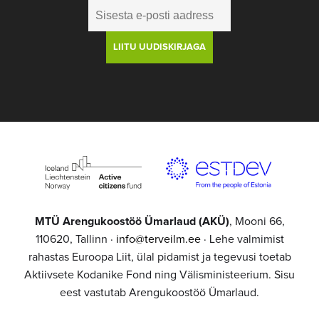
MTÜ Arengukoostöö Ümarlaud (AKÜ)
, Mooni 66,
110620, Tallinn ·
info@terveilm.ee
· Lehe valmimist
rahastas Euroopa Liit, ülal pidamist ja tegevusi toetab
Aktiivsete Kodanike Fond ning Välisministeerium. Sisu
eest vastutab Arengukoostöö Ümarlaud.