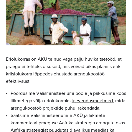
Eriolukorras on AKÜ teinud väga palju huvikaitsetööd, et
praegu ei tehtaks otsuseid, mis võivad pikas plaanis ehk
kriisiolukorra lõppedes ohustada arengukoostöö
efektiivsust.
Pöördusime Välisministeeriumi poole ja pakkusime koos
liikmetega välja eriolukorraks
leevendusmeetmed
, mida
arengukoostöö projektide puhul rakendada.
Saatsime Välisministeeriumile AKÜ ja liikmete
kommentaari praeguse Aafrika strateegia arengute osas.
Aafrika strateegiat puudutasid avalikus meedias ka