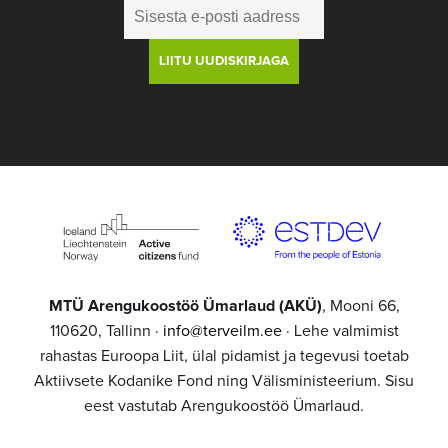
MTÜ Arengukoostöö Ümarlaud (AKÜ)
, Mooni 66,
110620, Tallinn ·
info@terveilm.ee
· Lehe valmimist
rahastas Euroopa Liit, ülal pidamist ja tegevusi toetab
Aktiivsete Kodanike Fond ning Välisministeerium. Sisu
eest vastutab Arengukoostöö Ümarlaud.