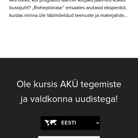
bussijuht? „Rohepöörase” erisaates arutasid eksperdid,
kuidas minna üle läbimõeldud teenuste ja materjalide…
Ole kursis AKÜ tegemiste
ja valdkonna uudistega!