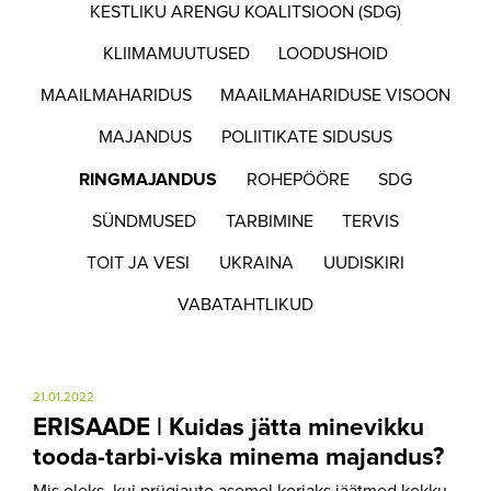
KESTLIKU ARENGU KOALITSIOON (SDG)
KLIIMAMUUTUSED
LOODUSHOID
MAAILMAHARIDUS
MAAILMAHARIDUSE VISOON
MAJANDUS
POLIITIKATE SIDUSUS
RINGMAJANDUS
ROHEPÖÖRE
SDG
SÜNDMUSED
TARBIMINE
TERVIS
TOIT JA VESI
UKRAINA
UUDISKIRI
VABATAHTLIKUD
21.01.2022
ERISAADE | Kuidas jätta minevikku
tooda-tarbi-viska minema majandus?
Mis oleks, kui prügiauto asemel korjaks jäätmed kokku