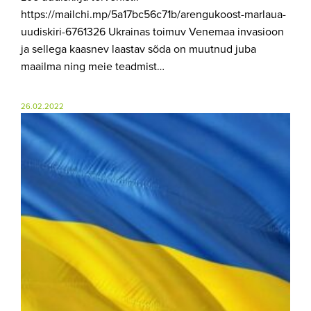
https://mailchi.mp/5a17bc56c71b/arengukoost-marlaua-
uudiskiri-6761326 Ukrainas toimuv Venemaa invasioon
ja sellega kaasnev laastav sõda on muutnud juba
maailma ning meie teadmist…
26.02.2022