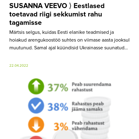
SUSANNA VEEVO ⟩ Eestlased
toetavad riigi sekkumist rahu
tagamisse
Märtsis selgus, kuidas Eesti elanike teadmised ja
hoiakud arengukoostöö suhtes on viimase aasta jooksul
muutunud. Samal ajal küündisid Ukrainasse suunatud…
22.04.2022