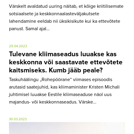
Värskelt avaldatud uuring näitab, et kõige kriitilisemate
sotsiaalsete ja keskkonnaalasteväljakutsete
lahendamine eeldab nii üksikisikute kui ka ettevõtete
panust. Samal ajal…
29.04.2023
Tulevane kliimaseadus luuakse kas
keskkonna või saastavate ettevõtete
kaitsmiseks. Kumb jääb peale?
Taskuhäälingu „Rohepöörane“ viimases episoodis
arutasid saatejuhid, kas kliimaminister Kristen Michali
juhtimisel luuakse Eestile kliimaseaduse näol uus
majandus- või keskkonnaseadus. Värske…
30.03.2023