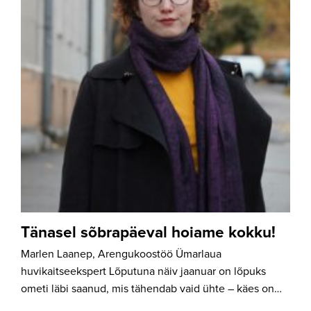
Tänasel sõbrapäeval hoiame kokku!
Marlen Laanep, Arengukoostöö Ümarlaua
huvikaitseekspert Lõputuna näiv jaanuar on lõpuks
ometi läbi saanud, mis tähendab vaid ühte – käes on…