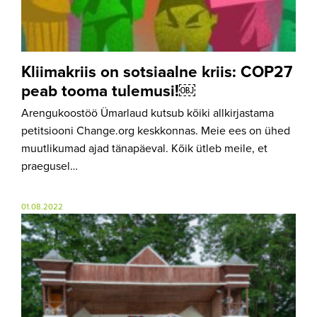
Kliimakriis on sotsiaalne kriis: COP27
peab tooma tulemusi!￼
Arengukoostöö Ümarlaud kutsub kõiki allkirjastama
petitsiooni Change.org keskkonnas. Meie ees on ühed
muutlikumad ajad tänapäeval. Kõik ütleb meile, et
praegusel…
01.08.2022