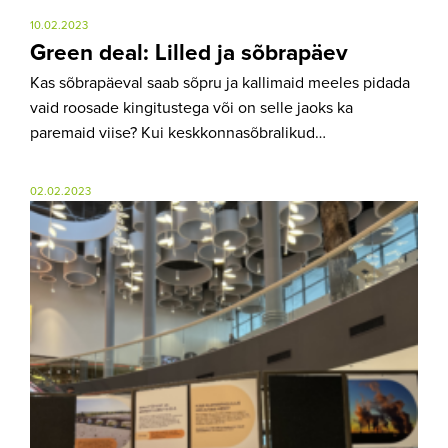
10.02.2023
Green deal: Lilled ja sõbrapäev
Kas sõbrapäeval saab sõpru ja kallimaid meeles pidada
vaid roosade kingitustega või on selle jaoks ka
paremaid viise? Kui keskkonnasõbralikud…
02.02.2023