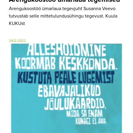
Arengukoostöö ümarlaua tegevjuht Susanna Veevo
tutvustab selle mittetulundusühingu tegevust. Kuula
KUKUst
24.12.2022