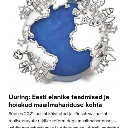
Uuring: Eesti elanike teadmised ja
hoiakud maailmahariduse kohta
Seoses 2021. aastal käivitatud ja käesoleval aastal
realiseeruvate riiklike reformidega maailmahariduses –
valdkonna rahastamise ja edendamise juhtrolli andmine