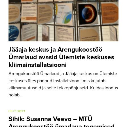
Jääaja keskus ja Arengukoostöö
Ümarlaud avasid Ülemiste keskuses
kliimainstallatsiooni
Arengukoostöö Ümarlaud ja Jääaja keskus on Ülemiste
keskuses üles pannud installatsiooni, mis kujutab
kliimamuutuseid ja selle tekkepõhjuseid. Kuidas loodus
hoiab…
05.01.2023
Sihik: Susanna Veevo – MTÜ
Arengukoostöö ümarlaua tegemised