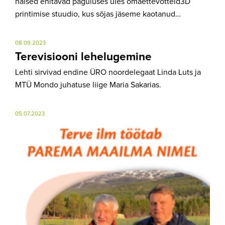
naised ehitavad paguluses üles omaettevõtteid3D
printimise stuudio, kus sõjas jäseme kaotanud…
08.09.2023
Terevisiooni lehelugemine
Lehti sirvivad endine ÜRO noordelegaat Linda Luts ja
MTÜ Mondo juhatuse liige Maria Sakarias.
05.07.2023