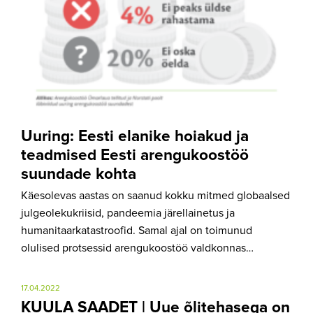
Uuring: Eesti elanike hoiakud ja
teadmised Eesti arengukoostöö
suundade kohta
Käesolevas aastas on saanud kokku mitmed globaalsed
julgeolekukriisid, pandeemia järellainetus ja
humanitaarkatastroofid. Samal ajal on toimunud
olulised protsessid arengukoostöö valdkonnas…
17.04.2022
KUULA SAADET | Uue õlitehasega on