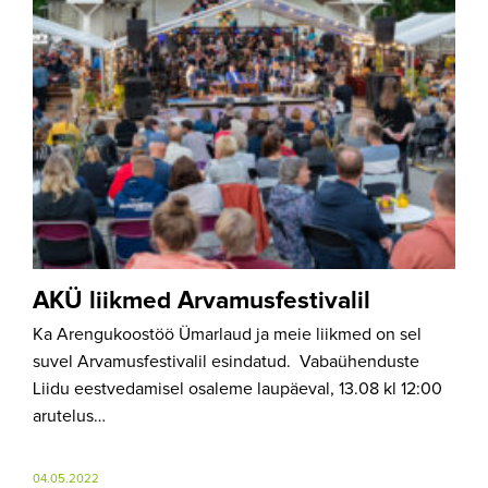
AKÜ liikmed Arvamusfestivalil
Ka Arengukoostöö Ümarlaud ja meie liikmed on sel
suvel Arvamusfestivalil esindatud. Vabaühenduste
Liidu eestvedamisel osaleme laupäeval, 13.08 kl 12:00
arutelus…
04.05.2022