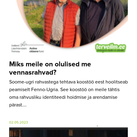
Miks meile on olulised me
vennasrahvad?
Soome-ugri rahvastega tehtava koostöö eest hoolitseab
peamiselt Fenno-Ugria. See koostöö on meile tähtis
oma rahvusliku identiteedi hoidmise ja arendamise
pärast….
02.05.2023