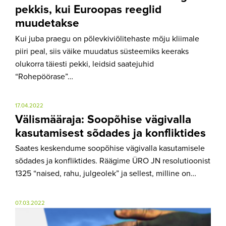
pekkis, kui Euroopas reeglid
muudetakse
Kui juba praegu on põlevkiviõlitehaste mõju kliimale
piiri peal, siis väike muudatus süsteemiks keeraks
olukorra täiesti pekki, leidsid saatejuhid
“Rohepöörase”…
17.04.2022
Välismääraja: Soopõhise vägivalla
kasutamisest sõdades ja konfliktides
Saates keskendume soopõhise vägivalla kasutamisele
sõdades ja konfliktides. Räägime ÜRO JN resolutioonist
1325 “naised, rahu, julgeolek” ja sellest, milline on…
07.03.2022