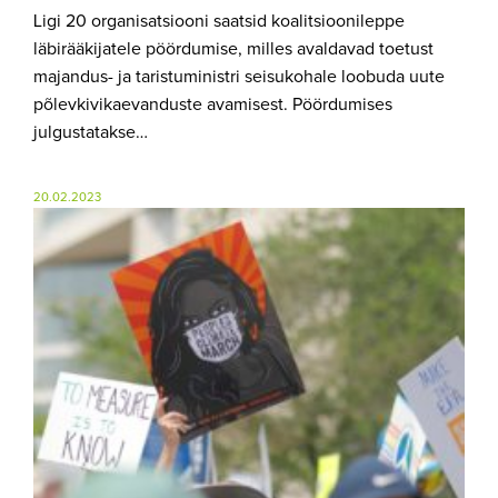
Ligi 20 organisatsiooni saatsid koalitsioonileppe
läbirääkijatele pöördumise, milles avaldavad toetust
majandus- ja taristuministri seisukohale loobuda uute
põlevkivikaevanduste avamisest. Pöördumises
julgustatakse…
20.02.2023