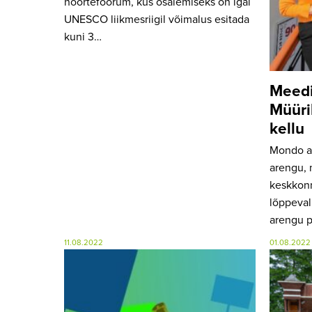
noortefoorum, kus osalemiseks on igal
UNESCO liikmesriigil võimalus esitada
kuni 3…
Meedi
Müüri
kellu
Mondo an
arengu, 
keskkon
lõppeval
arengu 
11.08.2022
01.08.2022