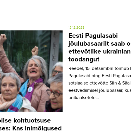
12.12.2023
Eesti Pagulasabi
jõulubasaarilt saab o
ettevõtlike ukrainla
toodangut
Reedel, 15. detsembril toimub 
Pagulasabi ning Eesti Pagulasa
sotsiaalse ettevõtte Siin & Sääl
eestvedamisel jõulubasaar, kus
unikaalsetele…
olise kohtuotsuse
ses: Kas inimõigused