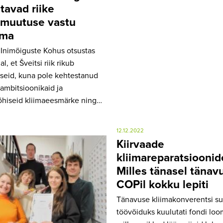
tavad riike
amuutuse vastu
ema
Inimõiguste Kohus otsustas
al, et Šveitsi riik rikub
seid, kuna pole kehtestanud
 ambitsioonikaid ja
hiseid kliimaeesmärke ning…
12.12.2022
Kiirvaade
kliimareparatsioonid
Milles tänasel tänav
COPil kokku lepiti
Tänavuse kliimakonverentsi s
töövõiduks kuulutati fondi loo