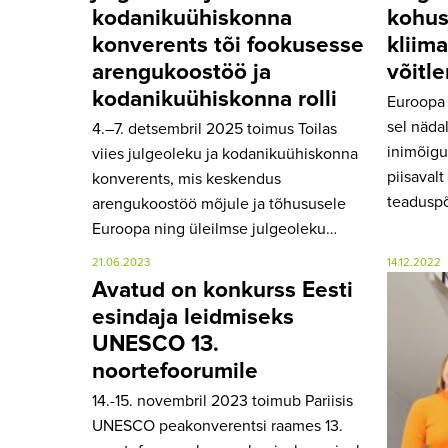
kodanikuühiskonna
kohus
konverents tõi fookusesse
kliim
arengukoostöö ja
võitl
kodanikuühiskonna rolli
Euroopa 
sel nädal
4.–7. detsembril 2025 toimus Toilas
inimõigu
viies julgeoleku ja kodanikuühiskonna
piisavalt
konverents, mis keskendus
teaduspõ
arengukoostöö mõjule ja tõhususele
Euroopa ning üleilmse julgeoleku…
21.06.2023
14.12.2022
Avatud on konkurss Eesti
esindaja leidmiseks
UNESCO 13.
noortefoorumile
14.-15. novembril 2023 toimub Pariisis
UNESCO peakonverentsi raames 13.