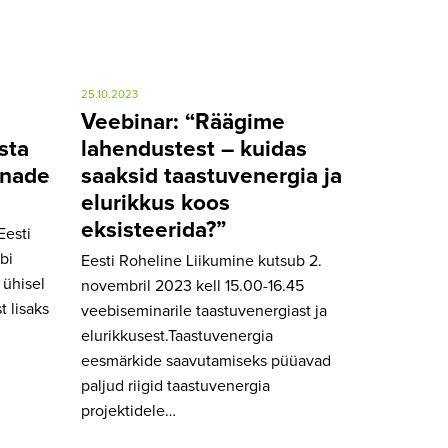
25.10.2023
Veebinar: “Räägime
sta
lahendustest – kuidas
nnade
saaksid taastuvenergia ja
elurikkus koos
eksisteerida?”
Eesti
bi
Eesti Roheline Liikumine kutsub 2.
 ühisel
novembril 2023 kell 15.00-16.45
t lisaks
veebiseminarile taastuvenergiast ja
elurikkusest.Taastuvenergia
eesmärkide saavutamiseks püüavad
paljud riigid taastuvenergia
projektidele…