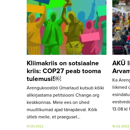
Kliimakriis on sotsiaalne
AKÜ l
kriis: COP27 peab tooma
Arvam
tulemusi!￼
Ka Aren
liikmed 
Arengukoostöö Ümarlaud kutsub kõiki
esindat
allkirjastama petitsiooni Change.org
eestveda
keskkonnas. Meie ees on ühed
13.08 kl
muutlikumad ajad tänapäeval. Kõik
ütleb meile, et praegusel…
01.03.2022
16.02.2022