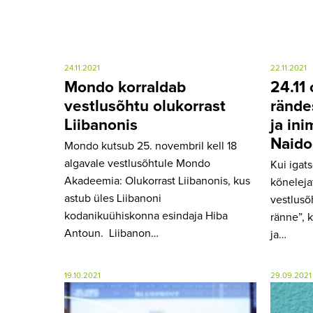
24.11.2021
22.11.2021
Mondo korraldab
24.11 
vestlusõhtu olukorrast
rände
Liibanonis
ja in
Naid
Mondo kutsub 25. novembril kell 18
algavale vestlusõhtule Mondo
Kui igat
Akadeemia: Olukorrast Liibanonis, kus
kõnelejat
astub üles Liibanoni
vestlusõ
kodanikuühiskonna esindaja Hiba
ränne”, 
Antoun. Liibanon…
ja…
19.10.2021
29.09.2021