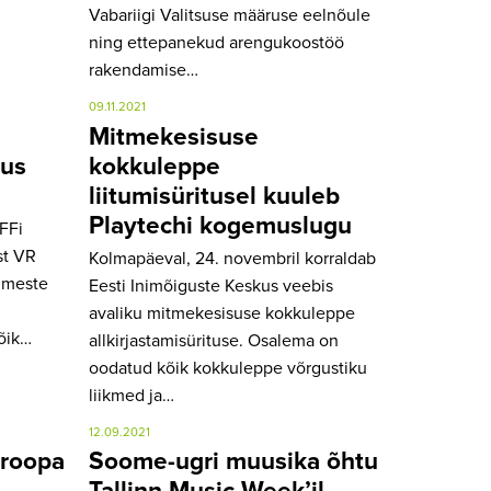
Vabariigi Valitsuse määruse eelnõule
ning ettepanekud arengukoostöö
rakendamise…
09.11.2021
Mitmekesisuse
sus
kokkuleppe
liitumisüritusel kuuleb
Playtechi kogemuslugu
FFi
st VR
Kolmapäeval, 24. novembril korraldab
simeste
Eesti Inimõiguste Keskus veebis
avaliku mitmekesisuse kokkuleppe
Kõik…
allkirjastamisürituse. Osalema on
oodatud kõik kokkuleppe võrgustiku
liikmed ja…
12.09.2021
uroopa
Soome-ugri muusika õhtu