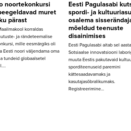
 noortekonkursi
Eesti Pagulasabi kut
peegeldavad muret
spordi- ja kultuurias
iku pärast
osalema sisserändaj
mõeldud teenuste
aailmakool korraldas
disainimises
utuste- ja rändeteemalise
nkursi, mille eesmärgiks oli
Eesti Pagulasabi aitab sel aast
a Eesti noori väljendama oma
Sotsiaalse innovatsiooni labor
ja tundeid globaalsetel
muuta Eestis pakutavaid kultuur
l….
sporditeenuseid paremini
kättesaadavamaks ja
kasutajasõbralikumaks.
Registreerimine…