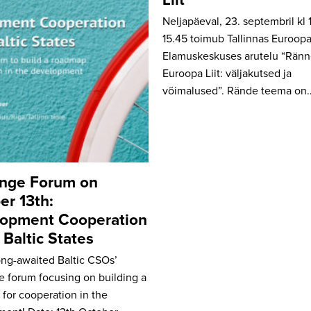
Liit“
Neljapäeval, 23. septembril kl
15.45 toimub Tallinnas Euroop
Elamuskeskuses arutelu “Ränn
Euroopa Liit: väljakutsed ja
võimalused”. Rände teema on
nge Forum on
er 13th:
opment Cooperation
 Baltic States
ong-awaited Baltic CSOs’
 forum focusing on building a
for cooperation in the