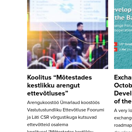
Koolitus “Mõtestades
Excha
kestlikku arengut
Octob
ettevõtluses”
Devel
of the
Arengukoostöö Ümarlaud koostöös
Vastutustundliku Ettevõtluse Foorumi
A very l
ja Läti CSR võrgustikuga kutsuvad
exchange
ettevõtteid osalema
roadmap 