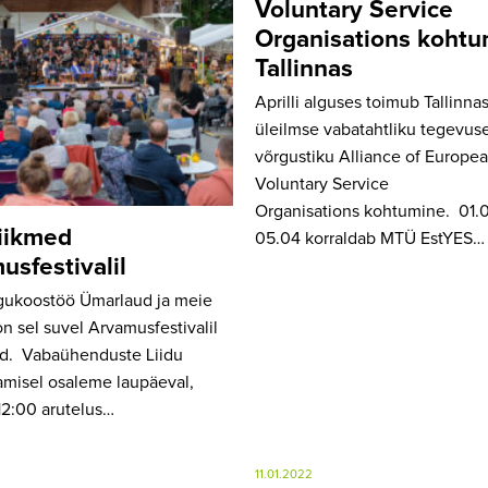
Voluntary Service
Organisations kohtu
Tallinnas
Aprilli alguses toimub Tallinna
üleilmse vabatahtliku tegevus
võrgustiku Alliance of Europe
Voluntary Service
Organisations kohtumine. 01.
iikmed
05.04 korraldab MTÜ EstYES…
usfestivalil
gukoostöö Ümarlaud ja meie
on sel suvel Arvamusfestivalil
ud. Vabaühenduste Liidu
misel osaleme laupäeval,
 12:00 arutelus…
11.01.2022