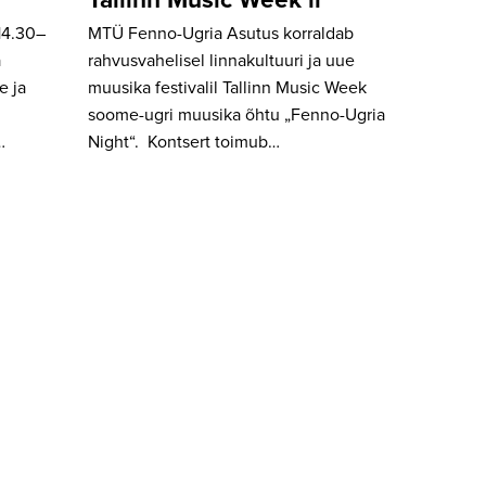
Tallinn Music Week’il
 14.30–
MTÜ Fenno-Ugria Asutus korraldab
a
rahvusvahelisel linnakultuuri ja uue
e ja
muusika festivalil Tallinn Music Week
soome-ugri muusika õhtu „Fenno-Ugria
…
Night“. Kontsert toimub…