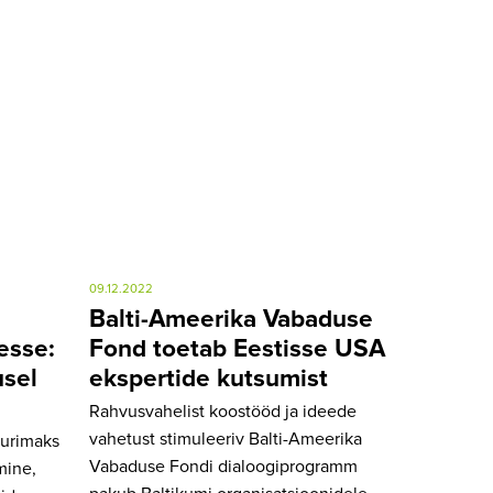
09.12.2022
Balti-Ameerika Vabaduse
esse:
Fond toetab Eestisse USA
usel
ekspertide kutsumist
Rahvusvahelist koostööd ja ideede
vahetust stimuleeriv Balti-Ameerika
uurimaks
Vabaduse Fondi dialoogiprogramm
mine,