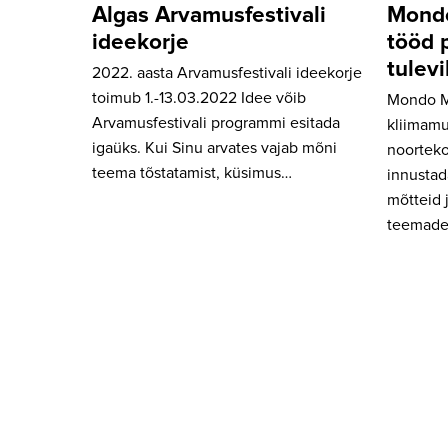
Algas Arvamusfestivali
Mondo
ideekorje
tööd 
tulev
2022. aasta Arvamusfestivali ideekorje
toimub 1.-13.03.2022 Idee võib
Mondo M
Arvamusfestivali programmi esitada
kliimamu
igaüks. Kui Sinu arvates vajab mõni
noorteko
teema tõstatamist, küsimus…
innustad
mõtteid 
teemade