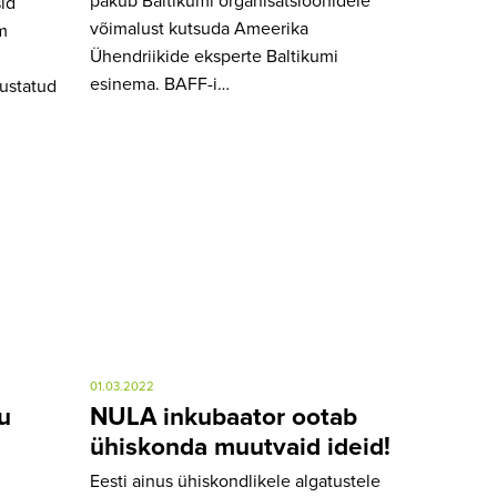
pakub Baltikumi organisatsioonidele
sid
võimalust kutsuda Ameerika
m
Ühendriikide eksperte Baltikumi
esinema. BAFF-i…
ustatud
01.03.2022
u
NULA inkubaator ootab
ühiskonda muutvaid ideid!
Eesti ainus ühiskondlikele algatustele