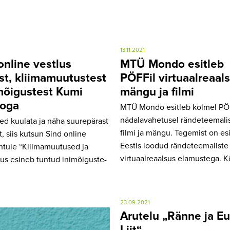
13.11.2021
online vestlus
MTÜ Mondo esitleb
st, kliimamuutustest
PÖFFil virtuaalreaal
imõigustest Kumi
mängu ja filmi
ooga
MTÜ Mondo esitleb kolmel PÖ
nädalavahetusel rändeteemali
sed kuulata ja näha suurepärast
filmi ja mängu. Tegemist on e
, siis kutsun Sind online
Eestis loodud rändeteemaliste
htule “Kliimamuutused ja
virtuaalreaalsus elamustega. 
kus esineb tuntud inimõiguste-
23.09.2021
Arutelu „Ränne ja E