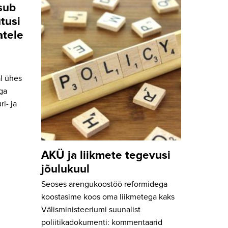
sub
utusi
atele
al ühes
iga
i- ja
AKÜ ja liikmete tegevusi
jõulukuul
Seoses arengukoostöö reformidega
koostasime koos oma liikmetega kaks
Välisministeeriumi suunalist
poliitikadokumenti: kommentaarid