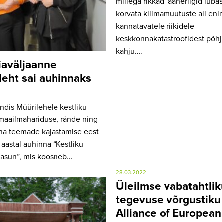
millega rikkad lääneriigid luba
korvata kliimamuutuste all eni
kannatavatele riikidele
keskkonnakatastroofidest põhj
kahju….
aväljaanne
leht sai auhinnaks
dis Müürilehele kestliku
maailmahariduse, rände ning
na teemade kajastamise eest
 aastal auhinna “Kestliku
pasun”, mis koosneb…
28.03.2022
Üleilmse vabatahtlik
tegevuse võrgustiku
Alliance of European