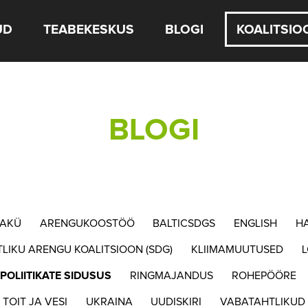
UD
TEABEKESKUS
BLOGI
KOALITSIO
BLOGI
AKÜ
ARENGUKOOSTÖÖ
BALTICSDGS
ENGLISH
H
TLIKU ARENGU KOALITSIOON (SDG)
KLIIMAMUUTUSED
POLIITIKATE SIDUSUS
RINGMAJANDUS
ROHEPÖÖRE
TOIT JA VESI
UKRAINA
UUDISKIRI
VABATAHTLIKUD