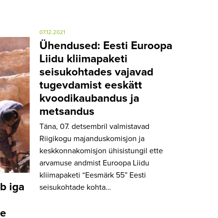
07.12.2021
Ühendused: Eesti Euroopa
Liidu kliimapaketi
seisukohtades vajavad
tugevdamist eeskätt
kvoodikaubandus ja
metsandus
Täna, 07. detsembril valmistavad
Riigikogu majanduskomisjon ja
keskkonnakomisjon ühisistungil ette
arvamuse andmist Euroopa Liidu
kliimapaketi “Eesmärk 55” Eesti
b iga
seisukohtade kohta…
se