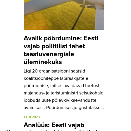
Avalik pöördumine: Eesti
vajab poliitilist tahet
taastuvenergiale
üleminekuks
Ligi 20 organisatsiooni saatsid
koalitsioonileppe läbirääkijatele
pöördumise, milles avaldavad toetust
majandus- ja taristuministri seisukohale
loobuda uute põlevkivikaevanduste
avamisest. Pöördumises julgustatakse…
19.01.2023
Analüüs: Eesti vajab