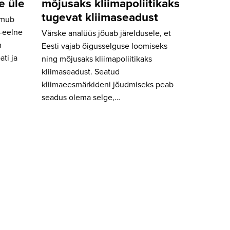
e üle
mõjusaks kliimapoliitikaks
tugevat kliimaseadust
imub
e-eelne
Värske analüüs jõuab järeldusele, et
n
Eesti vajab õigusselguse loomiseks
ti ja
ning mõjusaks kliimapoliitikaks
kliimaseadust. Seatud
kliimaeesmärkideni jõudmiseks peab
seadus olema selge,…