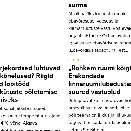
surma
Maailma üks tunnustatumaid
ebavõrdsuse, vaesuse ja
kliimamuutuste vastu võitlevai
organisatsioone Oxfam avalda
iga-aastase ebavõrdsuse raport
„Ebavõrdsus tapab“ , millest…
13.10.2021
ärjekordsed luhtuvad
„Rohkem ruumi kõigi
akõnelused? Riigid
Erakondade
d lobitööd
linnaruumilubaduste
ilkütuste põletamise
suured vastuolud
miseks
Pühapäeval kulmineeruvad koh
omavalitsuste valimised, mille
l kursil jätkates tõuseb
põhiteema on liiklus ja liikuvus.
keskmine temperatuur sajandi
tugevalt on seda tunda pealinn
,4 °C võrra. Algava
selgus Stockholmi…
ippkohtumise peamine eesmärk