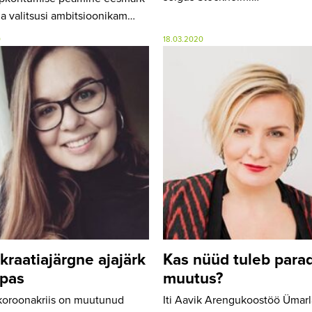
a valitsusi ambitsioonikam…
0
18.03.2020
raatiajärgne ajajärk
Kas nüüd tuleb para
pas
muutus?
koroonakriis on muutunud
Iti Aavik Arengukoostöö Ümar