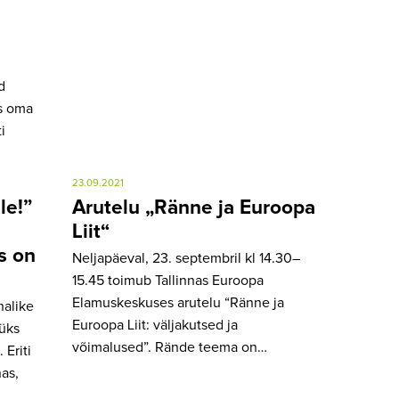
d
s oma
i
23.09.2021
le!”
Arutelu „Ränne ja Euroopa
Liit“
s on
Neljapäeval, 23. septembril kl 14.30–
15.45 toimub Tallinnas Euroopa
Elamuskeskuses arutelu “Ränne ja
alike
Euroopa Liit: väljakutsed ja
 üks
võimalused”. Rände teema on…
 Eriti
as,