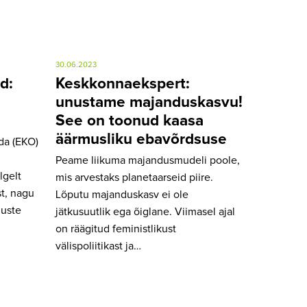
30.06.2023
d:
Keskkonnaekspert:
unustame majanduskasvu!
See on toonud kaasa
äärmusliku ebavõrdsuse
da (EKO)
Peame liikuma majandusmudeli poole,
lgelt
mis arvestaks planetaarseid piire.
t, nagu
Lõputu majanduskasv ei ole
guste
jätkusuutlik ega õiglane. Viimasel ajal
on räägitud feministlikust
välispoliitikast ja…