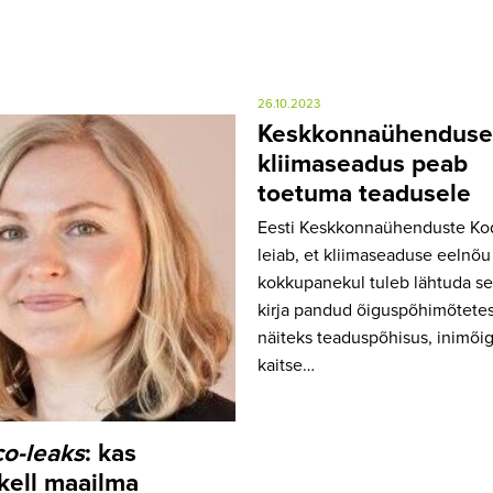
26.10.2023
Keskkonnaühenduse
kliimaseadus peab
toetuma teadusele
Eesti Keskkonnaühenduste Ko
leiab, et kliimaseaduse eelnõu
kokkupanekul tuleb lähtuda se
kirja pandud õiguspõhimõtetes
näiteks teaduspõhisus, inimõi
kaitse…
co-leaks
: kas
kell maailma