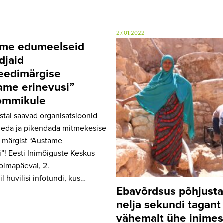
27.01.2022
me edumeelseid
djaid
teedimärgise
ame erinevusi”
ommikule
stal saavad organisatsioonid
tleda ja pikendada mitmekesise
 märgist “Austame
i”! Eesti Inimõiguste Keskus
olmapäeval, 2.
l huvilisi infotundi, kus…
Ebavõrdsus põhjusta
nelja sekundi tagant
vähemalt ühe inime