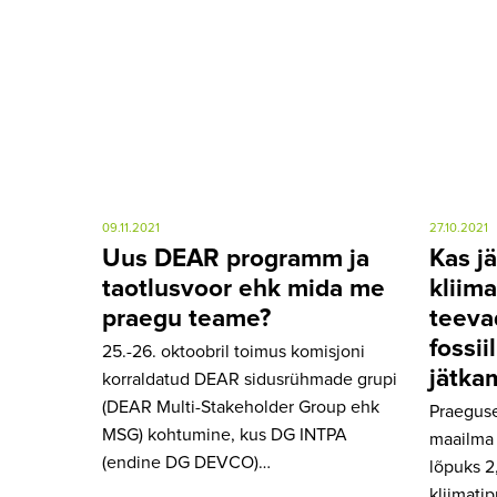
09.11.2021
27.10.2021
Uus DEAR programm ja
Kas j
taotlusvoor ehk mida me
kliim
praegu teame?
teeva
fossi
25.-26. oktoobril toimus komisjoni
jätka
korraldatud DEAR sidusrühmade grupi
(DEAR Multi-Stakeholder Group ehk
Praeguse
MSG) kohtumine, kus DG INTPA
maailma 
(endine DG DEVCO)…
lõpuks 2
kliimat