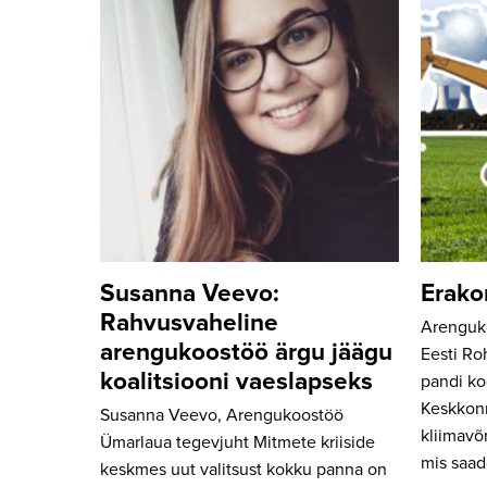
Susanna Veevo:
Erako
Rahvusvaheline
Arenguko
arengukoostöö ärgu jäägu
Eesti Ro
koalitsiooni vaeslapseks
pandi ko
Keskkon
Susanna Veevo, Arengukoostöö
kliimavõ
Ümarlaua tegevjuht Mitmete kriiside
mis saad
keskmes uut valitsust kokku panna on