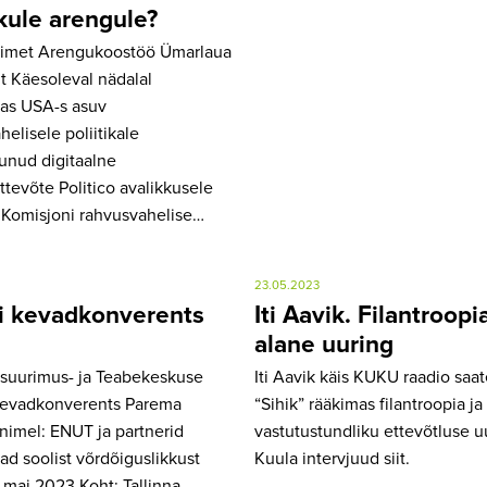
ikule arengule?
imet Arengukoostöö Ümarlaua
t Käesoleval nädalal
tas USA-s asuv
elisele poliitikale
unud digitaalne
tevõte Politico avalikkusele
Komisjoni rahvusvahelise…
23.05.2023
 kevadkonverents
Iti Aavik. Filantroopi
alane uuring
isuurimus- ja Teabekeskuse
Iti Aavik käis KUKU raadio saa
kevadkonverents Parema
“Sihik” rääkimas filantroopia ja
 nimel: ENUT ja partnerid
vastutustundliku ettevõtluse u
d soolist võrdõiguslikkust
Kuula intervjuud siit.
 mai 2023 Koht: Tallinna…