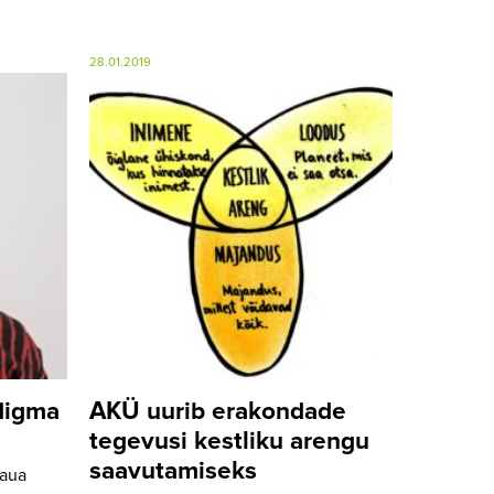
28.01.2019
digma
AKÜ uurib erakondade
tegevusi kestliku arengu
saavutamiseks
laua