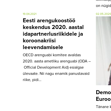
on nügid
19.04.2021
02.05.202
Eesti arengukoostöö
keskendus 2020. aastal
idapartnerlusriikidele ja
koroonakriisi
leevendamisele
OECD arenguabi komitee avaldas
2020. aasta ametliku arenguabi (ODA –
Official Development Aid) esialgse
ülevaate. Nii nagu enamik panustavaid
riike, pidi…
Demok
Euroo
Tänane 