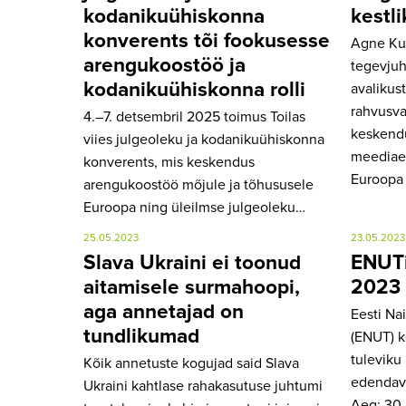
kodanikuühiskonna
kestl
konverents tõi fookusesse
Agne Ku
arengukoostöö ja
tegevjuh
kodanikuühiskonna rolli
avalikus
rahvusvah
4.–7. detsembril 2025 toimus Toilas
keskend
viies julgeoleku ja kodanikuühiskonna
meediaet
konverents, mis keskendus
Euroopa 
arengukoostöö mõjule ja tõhususele
Euroopa ning üleilmse julgeoleku…
25.05.2023
23.05.2023
Slava Ukraini ei toonud
ENUTi
aitamisele surmahoopi,
2023
aga annetajad on
Eesti Na
tundlikumad
(ENUT) 
tuleviku
Kõik annetuste kogujad said Slava
edendava
Ukraini kahtlase rahakasutuse juhtumi
Aeg: 30.