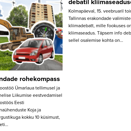
debatil kliimaseadus
Kolmapäeval, 15. veebruaril to
Tallinnas erakondade valimist
kliimadebatt, mille fookuses o
kliimaseadus. Täpsem info deba
sellel osalemise kohta on…
ndade rohekompass
ostöö Ümarlaua tellimusel ja
helise Liikumise eestvedamisel
ostöös Eesti
naühenduste Koja ja
rgustikuga kokku 10 küsimust,
eti…