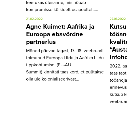
keerukas ülesanne, mis nõuab
kompromisse kõikidelt osapooltelt….
21.02.2022
27.01.2022
Agne Kuimet: Aafrika ja
Kutsu
Euroopa ebavõrdne
tööan
partnerlus
kvali
“Aust
Mõned päevad tagasi, 17.–18. veebruaril
infoh
toimunud Euroopa Liidu ja Aafrika Liidu
tippkohtumisel (EU-AU
2022. aa
Summit) kinnitati taas kord, et püütakse
taas tao
olla üle kolonialiseerivast…
tööandja
erinevus
kutsub k
veebruari