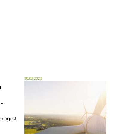
30.03.2023
a
tes
uringust.