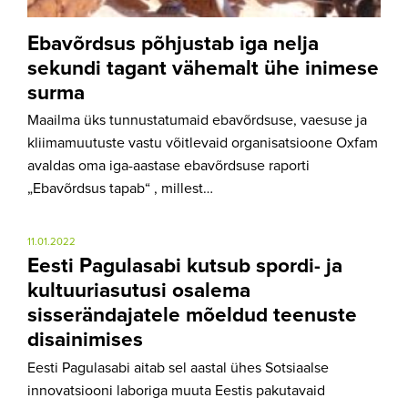
Ebavõrdsus põhjustab iga nelja
sekundi tagant vähemalt ühe inimese
surma
Maailma üks tunnustatumaid ebavõrdsuse, vaesuse ja
kliimamuutuste vastu võitlevaid organisatsioone Oxfam
avaldas oma iga-aastase ebavõrdsuse raporti
„Ebavõrdsus tapab“ , millest…
11.01.2022
Eesti Pagulasabi kutsub spordi- ja
kultuuriasutusi osalema
sisserändajatele mõeldud teenuste
disainimises
Eesti Pagulasabi aitab sel aastal ühes Sotsiaalse
innovatsiooni laboriga muuta Eestis pakutavaid