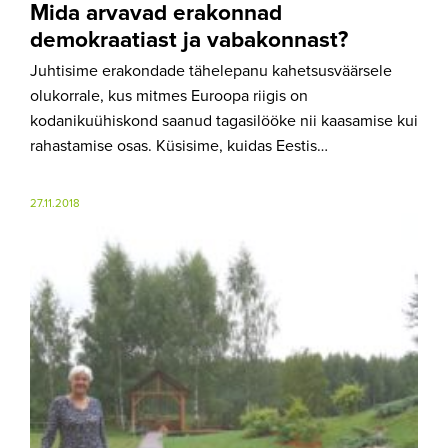
Mida arvavad erakonnad
demokraatiast ja vabakonnast?
Juhtisime erakondade tähelepanu kahetsusväärsele
olukorrale, kus mitmes Euroopa riigis on
kodanikuühiskond saanud tagasilööke nii kaasamise kui
rahastamise osas. Küsisime, kuidas Eestis…
27.11.2018