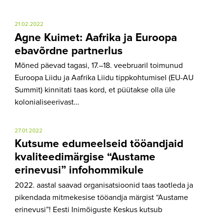
21.02.2022
Agne Kuimet: Aafrika ja Euroopa
ebavõrdne partnerlus
Mõned päevad tagasi, 17.–18. veebruaril toimunud
Euroopa Liidu ja Aafrika Liidu tippkohtumisel (EU-AU
Summit) kinnitati taas kord, et püütakse olla üle
kolonialiseerivast…
27.01.2022
Kutsume edumeelseid tööandjaid
kvaliteedimärgise “Austame
erinevusi” infohommikule
2022. aastal saavad organisatsioonid taas taotleda ja
pikendada mitmekesise tööandja märgist “Austame
erinevusi”! Eesti Inimõiguste Keskus kutsub