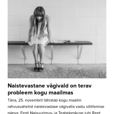
Naistevastane vägivald on terav
probleem kogu maailmas
Täna, 25. novembril tähistab kogu maailm
rahvusvahelist naistevastase vägivalla vastu võitlemise
päeva. Eesti Naisuurimus- ja Teabekeskuse juhi Reet