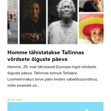
Homme tähistatakse Tallinnas
võrdsete õiguste päeva
Homme, 25. mail tähistavad Euroopa riigid võrdsete
õiguste päeva. Tallinnas toimub Telliskivi
Loomelinnakus terve päev kestev vabaõhusündmus,
mille eesmärk on…
03.05.2018