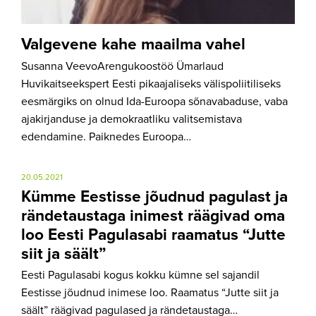
Valgevene kahe maailma vahel
Susanna VeevoArengukoostöö Ümarlaud
Huvikaitseekspert Eesti pikaajaliseks välispoliitiliseks
eesmärgiks on olnud Ida-Euroopa sõnavabaduse, vaba
ajakirjanduse ja demokraatliku valitsemistava
edendamine. Paiknedes Euroopa…
20.05.2021
Kümme Eestisse jõudnud pagulast ja
rändetaustaga inimest räägivad oma
loo Eesti Pagulasabi raamatus “Jutte
siit ja säält”
Eesti Pagulasabi kogus kokku kümne sel sajandil
Eestisse jõudnud inimese loo. Raamatus “Jutte siit ja
säält” räägivad pagulased ja rändetaustaga…