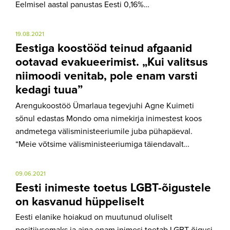
Eelmisel aastal panustas Eesti 0,16%…
19.08.2021
Eestiga koostööd teinud afgaanid
ootavad evakueerimist. „Kui valitsus
niimoodi venitab, pole enam varsti
kedagi tuua”
Arengukoostöö Ümarlaua tegevjuhi Agne Kuimeti
sõnul edastas Mondo oma nimekirja inimestest koos
andmetega välisministeeriumile juba pühapäeval.
“Meie võtsime välisministeeriumiga täiendavalt…
09.06.2021
Eesti inimeste toetus LGBT-õigustele
on kasvanud hüppeliselt
Eesti elanike hoiakud on muutunud oluliselt