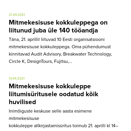
21.04.2021
Mitmekesisuse kokkuleppega on
liitunud juba üle 140 tööandja
Täna, 21. aprillil liituvad 10 Eesti organisatsiooni
mitmekesisuse kokkuleppega. Oma pühendumust
kinnitavad Audit Advisory, Breakwater Technology,
Circle K, DesignTours, Fujitsu,…
13.04.2021
Mitmekesisuse kokkuleppe
liitumisüritusele oodatud kõik
huvilised
Inimõiguste keskuse selle aasta esimene
mitmekesisuse
kokkuleppe allkirjastamisüritus toimub 21. aprilli kl 14–