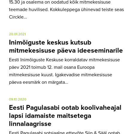
15.30 ja osalema on oodatud kõik mitmekesisuse
teemade huvilised. Kokkuleppega ühinevad teiste seas
Circkle…
20.01.2021
Inimõiguste keskus kutsub
mitmekesisuse päeva ideeseminarile
Eesti Inimõiguste Keskuse korraldatav mitmekesisuse
päev 2021 toimub 12. mail osana Euroopa
mitmekesisuse kuust. Igakevadise mitmekesisuse
päeva eesmärk on märgata…
09.10.2020
Eesti Pagulasabi ootab koolivaheajal
lapsi idamaiste maitsetega
linnalaagrisse
Eesti Pagulasabi sotsiaalne ettevõte Siin & Sääl ootab