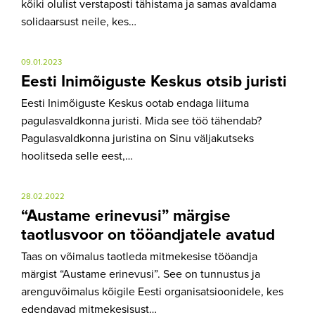
kõiki olulist verstaposti tähistama ja samas avaldama
solidaarsust neile, kes…
09.01.2023
Eesti Inimõiguste Keskus otsib juristi
Eesti Inimõiguste Keskus ootab endaga liituma
pagulasvaldkonna juristi. Mida see töö tähendab?
Pagulasvaldkonna juristina on Sinu väljakutseks
hoolitseda selle eest,…
28.02.2022
“Austame erinevusi” märgise
taotlusvoor on tööandjatele avatud
Taas on võimalus taotleda mitmekesise tööandja
märgist “Austame erinevusi”. See on tunnustus ja
arenguvõimalus kõigile Eesti organisatsioonidele, kes
edendavad mitmekesisust…