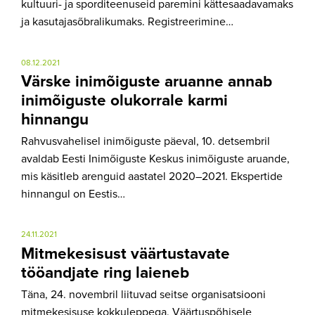
kultuuri- ja sporditeenuseid paremini kättesaadavamaks
ja kasutajasõbralikumaks. Registreerimine…
08.12.2021
Värske inimõiguste aruanne annab
inimõiguste olukorrale karmi
hinnangu
Rahvusvahelisel inimõiguste päeval, 10. detsembril
avaldab Eesti Inimõiguste Keskus inimõiguste aruande,
mis käsitleb arenguid aastatel 2020–2021. Ekspertide
hinnangul on Eestis…
24.11.2021
Mitmekesisust väärtustavate
tööandjate ring laieneb
Täna, 24. novembril liituvad seitse organisatsiooni
mitmekesisuse kokkuleppega. Väärtuspõhisele