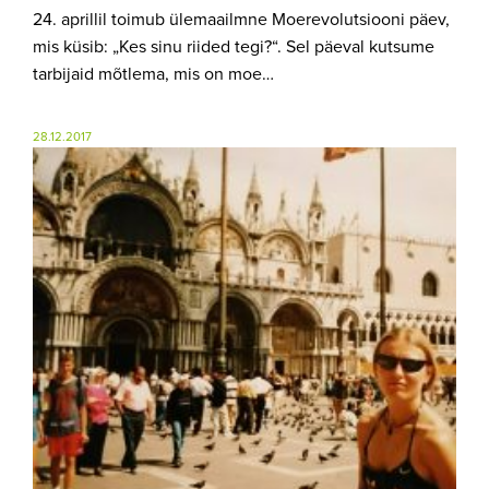
24. aprillil toimub ülemaailmne Moerevolutsiooni päev,
mis küsib: „Kes sinu riided tegi?“. Sel päeval kutsume
tarbijaid mõtlema, mis on moe…
28.12.2017