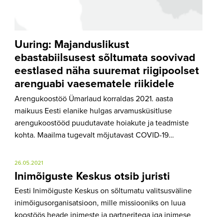
Uuring: Majanduslikust
ebastabiilsusest sõltumata soovivad
eestlased näha suuremat riigipoolset
arenguabi vaesematele riikidele
Arengukoostöö Ümarlaud korraldas 2021. aasta
maikuus Eesti elanike hulgas arvamusküsitluse
arengukoostööd puudutavate hoiakute ja teadmiste
kohta. Maailma tugevalt mõjutavast COVID-19…
26.05.2021
Inimõiguste Keskus otsib juristi
Eesti Inimõiguste Keskus on sõltumatu valitsusväline
inimõigusorganisatsioon, mille missiooniks on luua
koostöös heade inimeste ja partneritega iga inimese