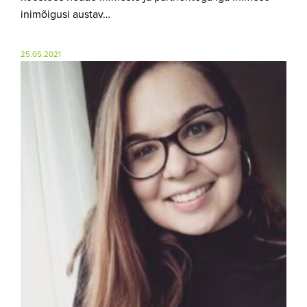
inimõigusi austav…
25.05.2021