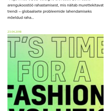
arengukoostöö rahastamisest, mis näitab murettekitavat
trendi – globaalsete probleemide lahendamiseks
mõeldud raha…
23.04.2018