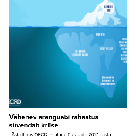
Vähenev arenguabi rahastus
süvendab kriise
Äsja ilmus OECD esialgne ülevaade 2017. aasta