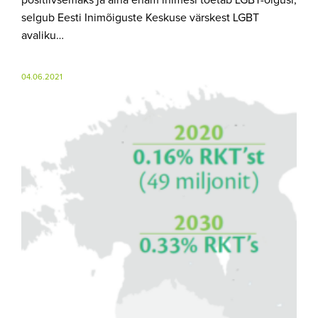
positiivsemaks ja aina enam inimesi toetab LGBT-õigusi,
selgub Eesti Inimõiguste Keskuse värskest LGBT
avaliku…
04.06.2021