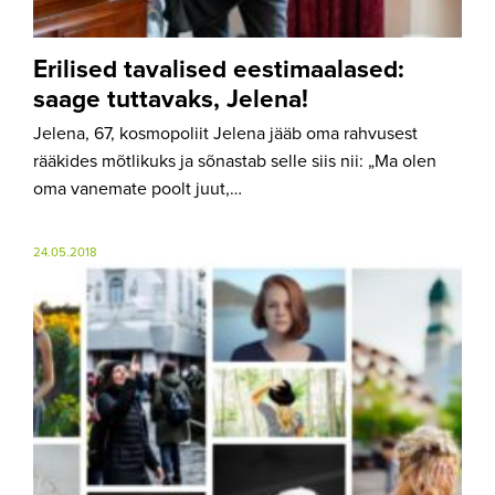
Erilised tavalised eestimaalased:
saage tuttavaks, Jelena!
Jelena, 67, kosmopoliit Jelena jääb oma rahvusest
rääkides mõtlikuks ja sõnastab selle siis nii: „Ma olen
oma vanemate poolt juut,…
24.05.2018