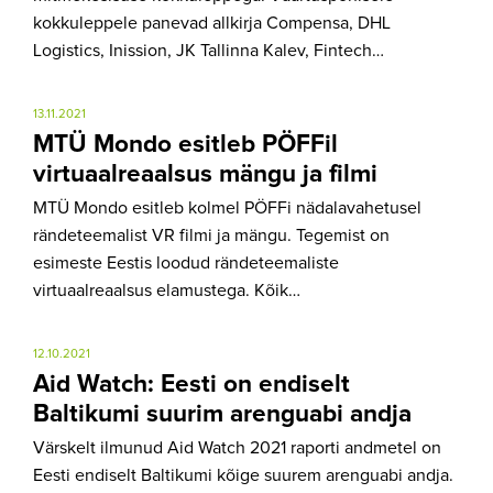
kokkuleppele panevad allkirja Compensa, DHL
Logistics, Inission, JK Tallinna Kalev, Fintech…
13.11.2021
MTÜ Mondo esitleb PÖFFil
virtuaalreaalsus mängu ja filmi
MTÜ Mondo esitleb kolmel PÖFFi nädalavahetusel
rändeteemalist VR filmi ja mängu. Tegemist on
esimeste Eestis loodud rändeteemaliste
virtuaalreaalsus elamustega. Kõik…
12.10.2021
Aid Watch: Eesti on endiselt
Baltikumi suurim arenguabi andja
Värskelt ilmunud Aid Watch 2021 raporti andmetel on
Eesti endiselt Baltikumi kõige suurem arenguabi andja.