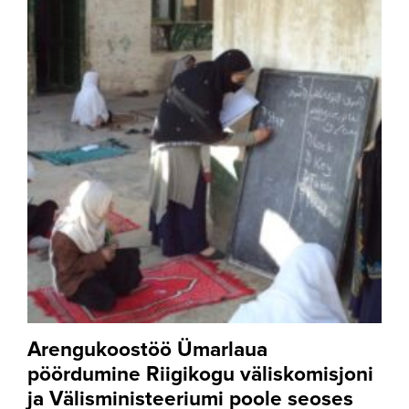
Arengukoostöö Ümarlaua
pöördumine Riigikogu väliskomisjoni
ja Välisministeeriumi poole seoses