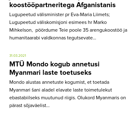
koostööpartneritega Afganistanis
Lugupeetud välisminister pr Eva-Maria Liimets;
Lugupeetud väliskomisjoni esimees hr Marko
Mihkelson, pöördume Teie poole 35 arengukoostöö ja
humanitaarabi valdkonnas tegutsevate…
31.03.2021
MTÜ Mondo kogub annetusi
Myanmari laste toetuseks
Mondo alustas annetuste kogumist, et toetada
Myanmari šani aladel elavate laste toimetulekut
ebastabiilseks muutunud riigis. Olukord Myanmaris on
pärast sõjaväelist…