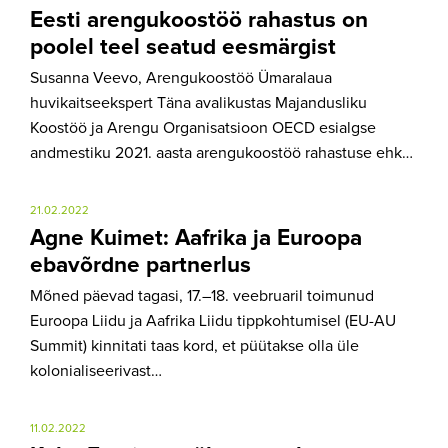
Eesti arengukoostöö rahastus on
poolel teel seatud eesmärgist
Susanna Veevo, Arengukoostöö Ümaralaua
huvikaitseekspert Täna avalikustas Majandusliku
Koostöö ja Arengu Organisatsioon OECD esialgse
andmestiku 2021. aasta arengukoostöö rahastuse ehk…
21.02.2022
Agne Kuimet: Aafrika ja Euroopa
ebavõrdne partnerlus
Mõned päevad tagasi, 17.–18. veebruaril toimunud
Euroopa Liidu ja Aafrika Liidu tippkohtumisel (EU-AU
Summit) kinnitati taas kord, et püütakse olla üle
kolonialiseerivast…
11.02.2022