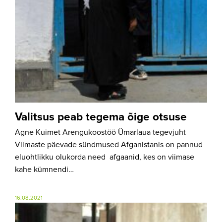
Valitsus peab tegema õige otsuse
Agne Kuimet Arengukoostöö Ümarlaua tegevjuht
Viimaste päevade sündmused Afganistanis on pannud
eluohtlikku olukorda need afgaanid, kes on viimase
kahe kümnendi…
16.08.2021