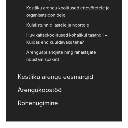
Kestliku arengu koolitused ettevõtetele ja
organisatsioonidele
Külalistunnid lastele ja noortele
Huvikaitsekoolitused kohalikul tasandil –
Kuidas end kuuldavaks teha?
Arenguabi andjate ning rahastajate
nõustamispakett
Kestliku arengu eesmärgid
Arengukoostöö
Rohenügimine