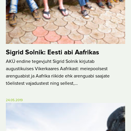
Sigrid Solnik: Eesti abi Aafrikas
AKÜ endine tegevjuht Sigrid Solnik kirjutab
augustikuises Vikerkaares Aafrikast: meiepoolsest
arenguabist ja Aafrika riikide ehk arenguabi saajate
tõelistest vajadustest ning sellest,…
24.05.2019