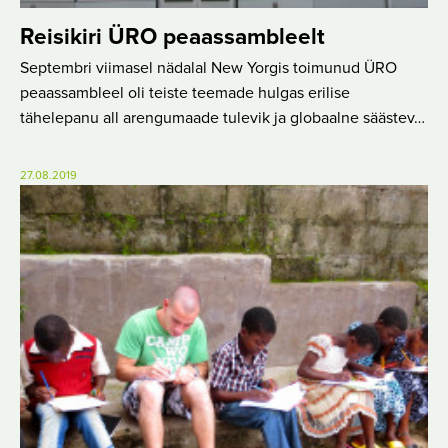
Reisikiri ÜRO peaassambleelt
Septembri viimasel nädalal New Yorgis toimunud ÜRO
peaassambleel oli teiste teemade hulgas erilise
tähelepanu all arengumaade tulevik ja globaalne säästev…
27.08.2019