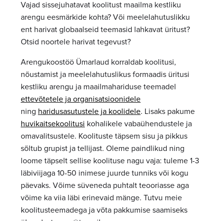
Vajad sissejuhatavat koolitust maailma kestliku
arengu eesmärkide kohta? Või meelelahutuslikku
ent harivat globaalseid teemasid lahkavat üritust?
Otsid noortele harivat tegevust?
Arengukoostöö Ümarlaud korraldab koolitusi,
nõustamist ja meelelahutuslikus formaadis üritusi
kestliku arengu ja maailmahariduse teemadel
ettevõtetele ja organisatsioonidele
ning
haridusasutustele ja koolidele
. Lisaks pakume
huvikaitsekoolitusi
kohalikele vabaühendustele ja
omavalitsustele. Koolituste täpsem sisu ja pikkus
sõltub grupist ja tellijast. Oleme paindlikud ning
loome täpselt sellise koolituse nagu vaja: tuleme 1-3
läbiviijaga 10-50 inimese juurde tunniks või kogu
päevaks. Võime süveneda puhtalt teooriasse aga
võime ka viia läbi erinevaid mänge. Tutvu meie
koolitusteemadega ja võta pakkumise saamiseks