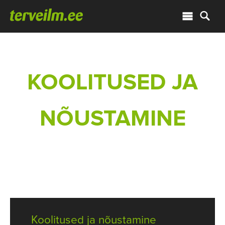
KOOLITUSED JA
NÕUSTAMINE
Koolitused ja nõustamine