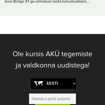
koos Bridge 47-ga võimaluse toota tutvustusklipid,…
Ole kursis AKÜ tegemiste
ja valdkonna uudistega!