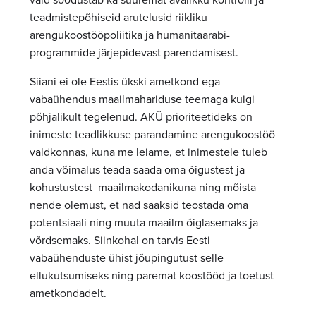
teadmistepõhiseid arutelusid riikliku
arengukoostööpoliitika ja humanitaarabi-
programmide järjepidevast parendamisest.
Siiani ei ole Eestis ükski ametkond ega
vabaühendus maailmahariduse teemaga kuigi
põhjalikult tegelenud. AKÜ prioriteetideks on
inimeste teadlikkuse parandamine arengukoostöö
valdkonnas, kuna me leiame, et inimestele tuleb
anda võimalus teada saada oma õigustest ja
kohustustest maailmakodanikuna ning mõista
nende olemust, et nad saaksid teostada oma
potentsiaali ning muuta maailm õiglasemaks ja
võrdsemaks. Siinkohal on tarvis Eesti
vabaühenduste ühist jõupingutust selle
ellukutsumiseks ning paremat koostööd ja toetust
ametkondadelt.