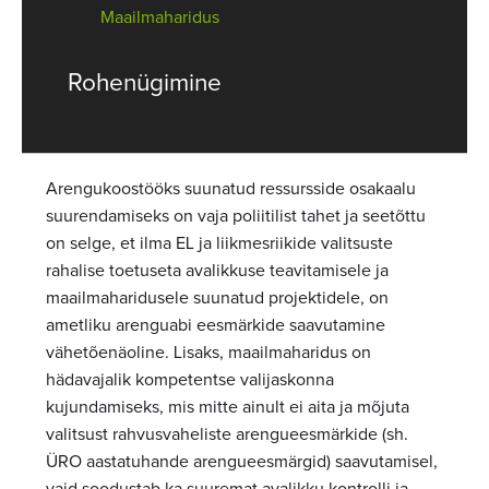
Maailmaharidus
Rohenügimine
Arengukoostööks suunatud ressursside osakaalu
suurendamiseks on vaja poliitilist tahet ja seetõttu
on selge, et ilma EL ja liikmesriikide valitsuste
rahalise toetuseta avalikkuse teavitamisele ja
maailmaharidusele suunatud projektidele, on
ametliku arenguabi eesmärkide saavutamine
vähetõenäoline. Lisaks, maailmaharidus on
hädavajalik kompetentse valijaskonna
kujundamiseks, mis mitte ainult ei aita ja mõjuta
valitsust rahvusvaheliste arengueesmärkide (sh.
ÜRO aastatuhande arengueesmärgid) saavutamisel,
vaid soodustab ka suuremat avalikku kontrolli ja