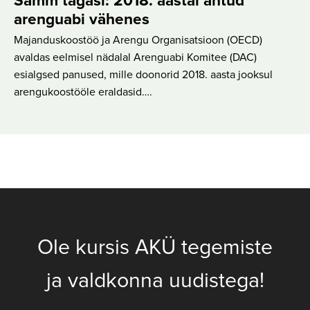
Samm tagasi: 2018. aastal antud
arenguabi vähenes
Majanduskoostöö ja Arengu Organisatsioon (OECD)
avaldas eelmisel nädalal Arenguabi Komitee (DAC)
esialgsed panused, mille doonorid 2018. aasta jooksul
arengukoostööle eraldasid….
Ole kursis AKÜ tegemiste
ja valdkonna uudistega!