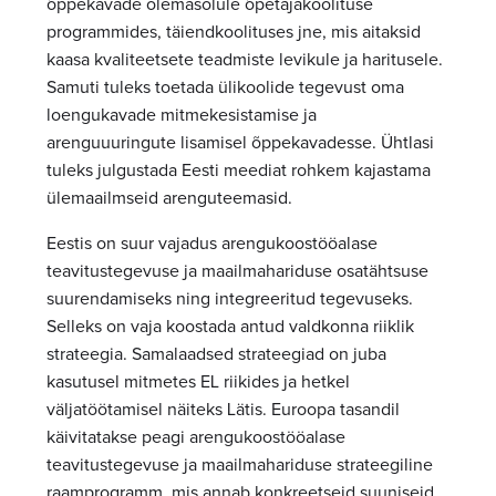
õppekavade olemasolule õpetajakoolituse
programmides, täiendkoolituses jne, mis aitaksid
kaasa kvaliteetsete teadmiste levikule ja haritusele.
Samuti tuleks toetada ülikoolide tegevust oma
loengukavade mitmekesistamise ja
arenguuuringute lisamisel õppekavadesse. Ühtlasi
tuleks julgustada Eesti meediat rohkem kajastama
ülemaailmseid arenguteemasid.
Eestis on suur vajadus arengukoostööalase
teavitustegevuse ja maailmahariduse osatähtsuse
suurendamiseks ning integreeritud tegevuseks.
Selleks on vaja koostada antud valdkonna riiklik
strateegia. Samalaadsed strateegiad on juba
kasutusel mitmetes EL riikides ja hetkel
väljatöötamisel näiteks Lätis. Euroopa tasandil
käivitatakse peagi arengukoostööalase
teavitustegevuse ja maailmahariduse strateegiline
raamprogramm, mis annab konkreetseid suuniseid