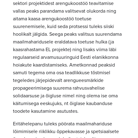
sektori projektidest arengukoostöö teavitamise
vallas peaks parandama valitsevat olukorda ning
aitama kaasa arengukoostöö toetuse
suurenemisele, kuid seda protsessi tuleks siiski
hoolikalt jälgida. Seega peaks valitsus suurendama
maailmaharidusele eraldatava toetuse hulka (ja
kaasrahastama EL projekte) ning lisaks viima läbi
regulaarseid arvamusuuringuid Eesti elanikkonna
hoiakute kaardistamiseks. Ametkonnad peaksid
samuti tegema oma osa teadlikkuse tõstmisel
tegeledes järjepidevalt arengueesmärkide
propageerimisega suurema rahvusvahelise
solidaarsuse ja õigluse nimel ning olema ise oma
käitumisega eeskujuks, nt õiglase kaubanduse
toodete kasutamine asutustes.
Eritähelepanu tuleks pöörata maailmahariduse
lõimimisele riiklikku õppekavasse ja spetsiaalsete