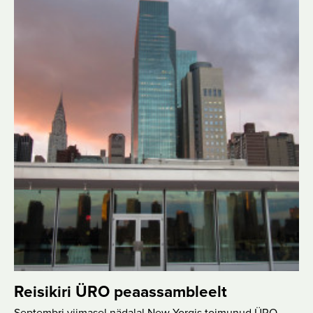
Reisikiri ÜRO peaassambleelt