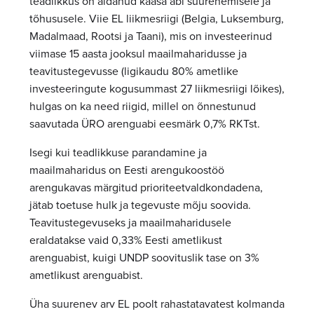
teadlikkus on aidanud kaasa abi suurenemisele ja
tõhususele. Viie EL liikmesriigi (Belgia, Luksemburg,
Madalmaad, Rootsi ja Taani), mis on investeerinud
viimase 15 aasta jooksul maailmaharidusse ja
teavitustegevusse (ligikaudu 80% ametlike
investeeringute kogusummast 27 liikmesriigi lõikes),
hulgas on ka need riigid, millel on õnnestunud
saavutada ÜRO arenguabi eesmärk 0,7% RKTst.
Isegi kui teadlikkuse parandamine ja
maailmaharidus on Eesti arengukoostöö
arengukavas märgitud prioriteetvaldkondadena,
jätab toetuse hulk ja tegevuste mõju soovida.
Teavitustegevuseks ja maailmaharidusele
eraldatakse vaid 0,33% Eesti ametlikust
arenguabist, kuigi UNDP soovituslik tase on 3%
ametlikust arenguabist.
Üha suurenev arv EL poolt rahastatavatest kolmanda