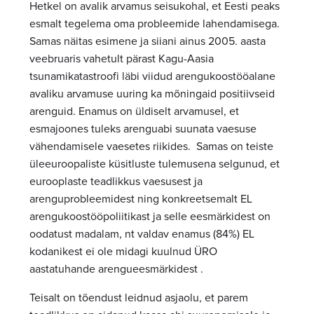
Hetkel on avalik arvamus seisukohal, et Eesti peaks
esmalt tegelema oma probleemide lahendamisega.
Samas näitas esimene ja siiani ainus 2005. aasta
veebruaris vahetult pärast Kagu-Aasia
tsunamikatastroofi läbi viidud arengukoostööalane
avaliku arvamuse uuring ka mõningaid positiivseid
arenguid. Enamus on üldiselt arvamusel, et
esmajoones tuleks arenguabi suunata vaesuse
vähendamisele vaesetes riikides. Samas on teiste
üleeuroopaliste küsitluste tulemusena selgunud, et
eurooplaste teadlikkus vaesusest ja
arenguprobleemidest ning konkreetsemalt EL
arengukoostööpoliitikast ja selle eesmärkidest on
oodatust madalam, nt valdav enamus (84%) EL
kodanikest ei ole midagi kuulnud ÜRO
aastatuhande arengueesmärkidest .
Teisalt on tõendust leidnud asjaolu, et parem