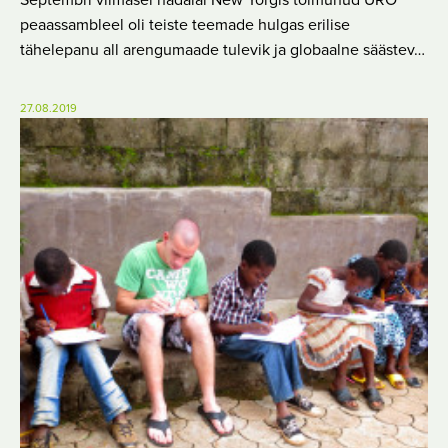
Septembri viimasel nädalal New Yorgis toimunud ÜRO
peaassambleel oli teiste teemade hulgas erilise
tähelepanu all arengumaade tulevik ja globaalne säästev…
27.08.2019