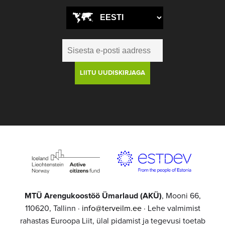
MTÜ Arengukoostöö Ümarlaud (AKÜ)
, Mooni 66,
110620, Tallinn ·
info@terveilm.ee
· Lehe valmimist
rahastas Euroopa Liit, ülal pidamist ja tegevusi toetab