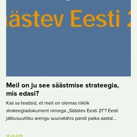
Meil on ju see säästmise strateegia,
mis edasi?
Kas sa teadsid, et meil on olemas riiklik
strateegiadokument nimega „Säästev Eesti 21“? Eesti
jätkusuutliku arengu suunatähis pandi paika aastal…
18.04.2019