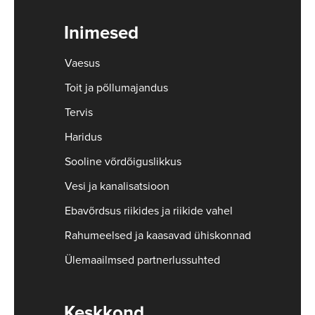
Inimesed
Vaesus
Toit ja põllumajandus
Tervis
Haridus
Sooline võrdõiguslikkus
Vesi ja kanalisatsioon
Ebavõrdsus riikides ja riikide vahel
Rahumeelsed ja kaasavad ühiskonnad
Ülemaailmsed partnerlussuhted
Keskkond