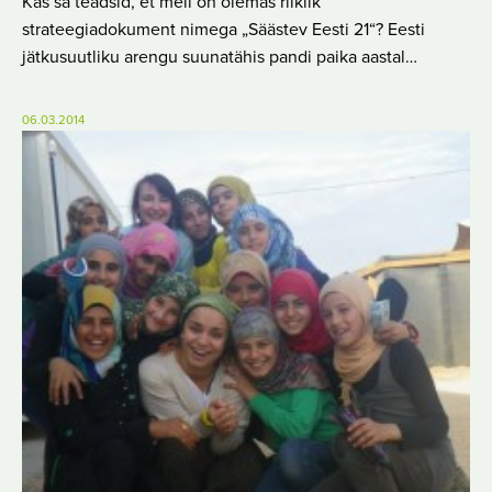
Kas sa teadsid, et meil on olemas riiklik
strateegiadokument nimega „Säästev Eesti 21“? Eesti
jätkusuutliku arengu suunatähis pandi paika aastal…
06.03.2014