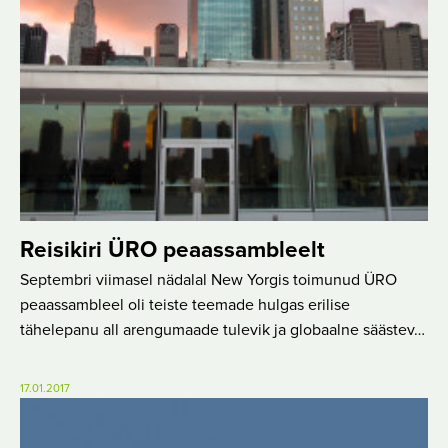
Reisikiri ÜRO peaassambleelt
Septembri viimasel nädalal New Yorgis toimunud ÜRO
peaassambleel oli teiste teemade hulgas erilise
tähelepanu all arengumaade tulevik ja globaalne säästev…
17.01.2017