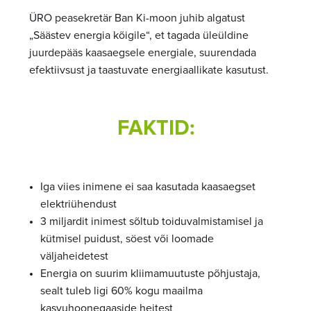
ÜRO peasekretär Ban Ki-moon juhib algatust
„Säästev energia kõigile“, et tagada üleüldine
juurdepääs kaasaegsele energiale, suurendada
efektiivsust ja taastuvate energiaallikate kasutust.
FAKTID:
Iga viies inimene ei saa kasutada kaasaegset
elektriühendust
3 miljardit inimest sõltub toiduvalmistamisel ja
kütmisel puidust, söest või loomade
väljaheidetest
Energia on suurim kliimamuutuste põhjustaja,
sealt tuleb ligi 60% kogu maailma
kasvuhoonegaaside heitest