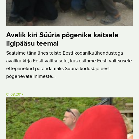
Avalik kiri Süüria põgenike kaitsele
ligipääsu teemal
Saatsime täna ühes teiste Eesti kodanikuühendustega
avaliku kirja Eesti valitsusele, kus esitame Eesti valitsusele
ettepanekud parandamaks Süüria kodusõja eest
põgenevate inimeste…
01.08.2017