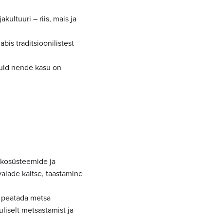
kultuuri – riis, mais ja
is traditsioonilistest
kuid nende kasu on
kosüsteemide ja
alade kaitse, taastamine
, peatada metsa
liselt metsastamist ja