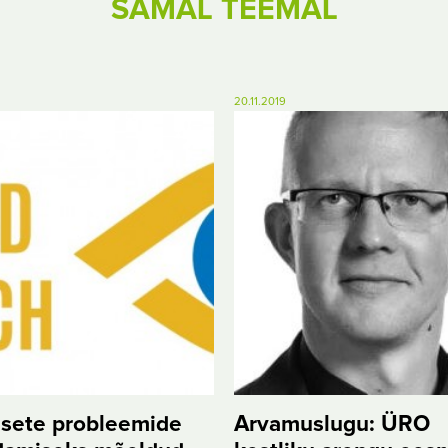
SAMAL TEEMAL
20.11.2019
msete probleemide
Arvamuslugu: ÜRO