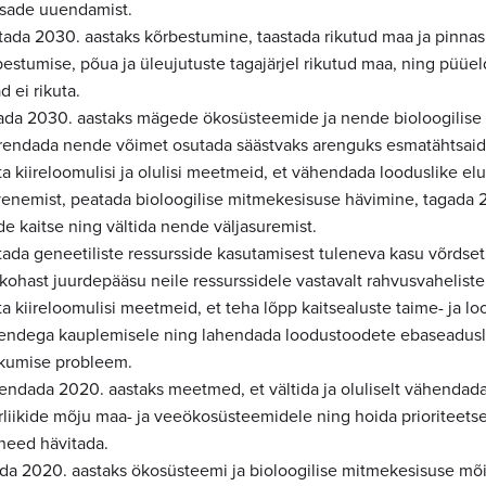
sade uuendamist.
tada 2030. aastaks kõrbestumine, taastada rikutud maa ja pinnas
bestumise, põua ja üleujutuste tagajärjel rikutud maa, ning püüe
 ei rikuta.
ada 2030. aastaks mägede ökosüsteemide ja nende bioloogilise 
rendada nende võimet osutada säästvaks arenguks esmatähtsai
a kiireloomulisi ja olulisi meetmeid, et vähendada looduslike el
venemist, peatada bioloogilise mitmekesisuse hävimine, tagada 
ide kaitse ning vältida nende väljasuremist.
ada geneetiliste ressursside kasutamisest tuleneva kasu võrdset 
akohast juurdepääsu neile ressurssidele vastavalt rahvusvahelist
a kiireloomulisi meetmeid, et teha lõpp kaitsealuste taime- ja lo
nendega kauplemisele ning lahendada loodustoodete ebaseadusl
kumise probleem.
endada 2020. aastaks meetmed, et vältida ja oluliselt vähendada
liikide mõju maa- ja veeökosüsteemidele ning hoida prioriteetsed 
 need hävitada.
da 2020. aastaks ökosüsteemi ja bioloogilise mitmekesisuse mõist