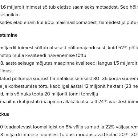
 1,6 miljardit inimest sõltub elatise saamiseks metsadest. See h
iselanikku
sades elab enam kui 80% maismaaloomadest, taimedest ja putuk
stumine
 miljardit inimest sõltub otseselt põllumajandusest, kuid 52% põ
natab mulla kvaliteedi halvenemise tõttu
. aasta seisuga mõjutas maapinna kvaliteedi langus 1,5 miljardit 
ilmast
tatud põllumaa suurust hinnatakse senisest 30–35 korda suure
 ja kõrbestumise tõttu kaob igal aastal 12 miljonit hektarit (23 hek
, mis võinuks toota 20 miljonit tonni teravilja
 maailma kahjustab maapinna allakäik otseselt 74% vaestest inim
ikkus
0 teadaolevast loomaliigist on 8% välja surnud ja 22% väljasure
i 3 miljardi inimese loomsest toidust moodustavad kalad 20%. 