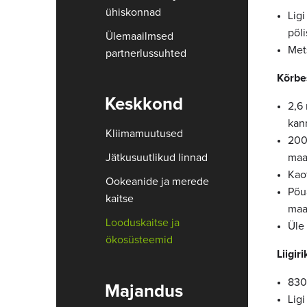
ühiskonnad
Ligi
põl
Ülemaailmsed
Met
partnerlussuhted
Kõrbe
Keskkond
2,6
kan
Kliimamuutused
2008
maa
Jätkusuutlikud linnad
Kao
Ookeanide ja merede
Põua
kaitse
maad
Looduskaitse ja
Üle
ökosüsteemid
Liigir
830
Majandus
Lig