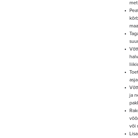
met
Pea
kõr
maad
Tag
suu
Võtt
hal
liik
Toet
asj
Võtt
ja 
pak
Rak
võõr
või
Lisa