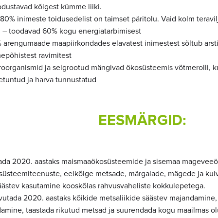
dustavad kõigest kümme liiki.
80% inimeste toidusedelist on taimset päritolu. Vaid kolm teravilja
u – toodavad 60% kogu energiatarbimisest
 arengumaade maapiirkondades elavatest inimestest sõltub arstiab
epõhistest ravimitest
roorganismid ja selgrootud mängivad ökosüsteemis võtmerolli, 
etuntud ja harva tunnustatud
EESMÄRGID:
ada 2020. aastaks maismaaökosüsteemide ja sisemaa mageveeö
süsteemiteenuste, eelkõige metsade, märgalade, mägede ja kuiv
säästev kasutamine kooskõlas rahvusvaheliste kokkulepetega.
vutada 2020. aastaks kõikide metsaliikide säästev majandamine
damine, taastada rikutud metsad ja suurendada kogu maailmas olu