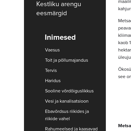
maailm
Kestliku arengu
kahjur
eesmärgid
Metsad
peava
kliima
Inimesed
kaob 1
Vaesus
hekta
üleuju
Toit ja põllumajandus
Ökosüs
Tervis
see om
Haridus
Sooline võrdõiguslikkus
Vesi ja kanalisatsioon
Ebavõrdsus riikides ja
riikide vahel
Mets
Rahumeelsed ja kaasavad