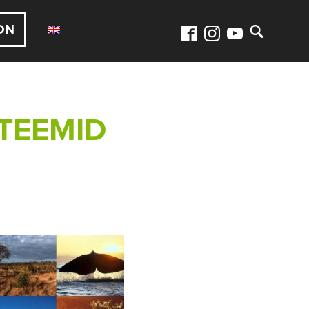
ON
TEEMID