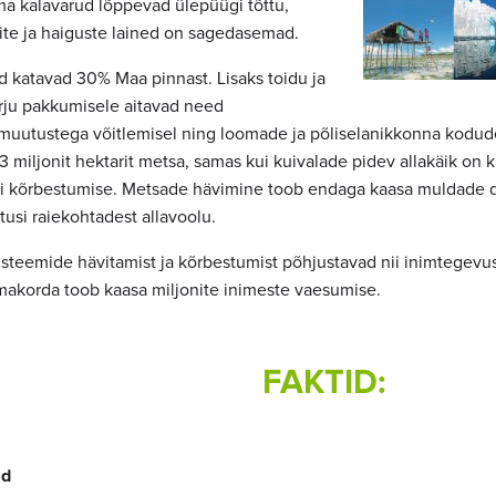
a kalavarud lõppevad ülepüügi tõttu,
ite ja haiguste lained on sagedasemad.
 katavad 30% Maa pinnast. Lisaks toidu ja
rju pakkumisele aitavad need
muutustega võitlemisel ning loomade ja põliselanikkonna kodude 
3 miljonit hektarit metsa, samas kui kuivalade pidev allakäik on 
ri kõrbestumise. Metsade hävimine toob endaga kaasa muldade 
tusi raiekohtadest allavoolu.
teemide hävitamist ja kõrbestumist põhjustavad nii inimtegevu
akorda toob kaasa miljonite inimeste vaesumise.
FAKTID:
ad