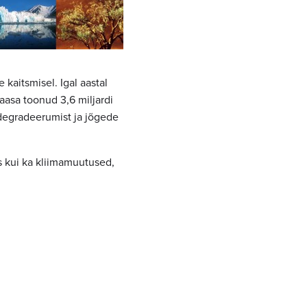
kaitsmisel. Igal aastal
kaasa toonud 3,6 miljardi
degradeerumist ja jõgede
s kui ka kliimamuutused,