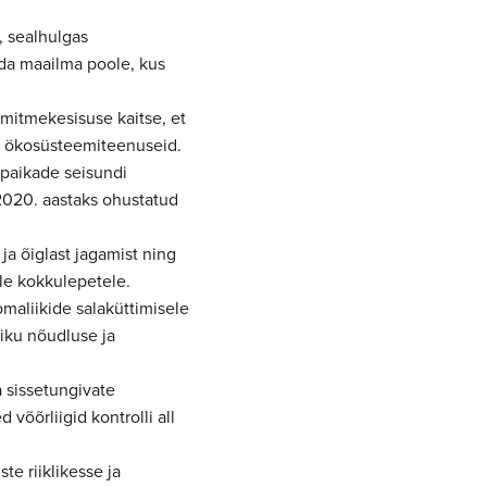
, sealhulgas
lda maailma poole, kus
mitmekesisuse kaitse, et
d ökosüsteemiteenuseid.
upaikade seisundi
2020. aastaks ohustatud
ja õiglast jagamist ning
ele kokkulepetele.
omaliikide salaküttimisele
iku nõudluse ja
 sissetungivate
võõrliigid kontrolli all
e riiklikesse ja