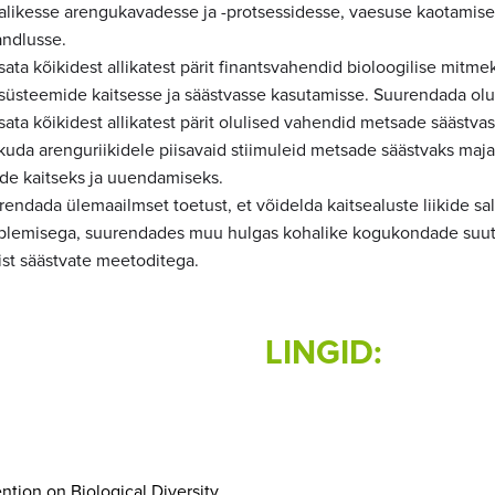
alikesse arengukavadesse ja -protsessidesse, vaesuse kaotamis
andlusse.
ata kõikidest allikatest pärit finantsvahendid bioloogilise mitme
süsteemide kaitsesse ja säästvasse kasutamisse. Suurendada olu
sata kõikidest allikatest pärit olulised vahendid metsade säästv
kuda arenguriikidele piisavaid stiimuleid metsade säästvaks maj
de kaitseks ja uuendamiseks.
endada ülemaailmset toetust, et võidelda kaitsealuste liikide sa
plemisega, suurendades muu hulgas kohalike kogukondade suutl
ist säästvate meetoditega.
LINGID:
tion on Biological Diversity