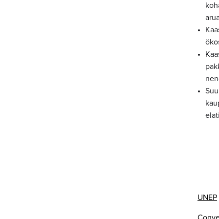
koh
aru
Kaas
öko
Kaa
pak
nen
Suur
kau
elat
UNEP
Conven