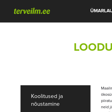
ÜMARLA
LOODU
Maail
ökosü
Koolitused ja
piirat
nõustamine
neid j