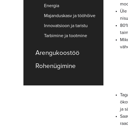
moo
Energia
Üle 
Majanduskasv ja tööhõive
nis
80%
Innovatsioon ja taristu
taim
Tarbimine ja tootmine
Mik
väh
Arengukoostöö
Rohenügimine
Tag
öko
ja 
Saa
raa