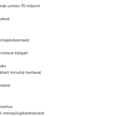
õlmab umbes 70 miljonit
atest
llumajandusmaast
inimest kõikjalt
maks
tarit minutis) haritavat
estest
misohus
30% merepüügikalandusest