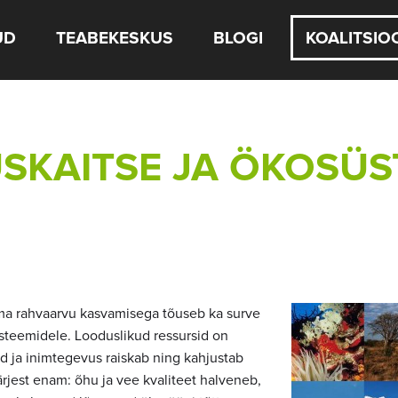
UD
TEABEKESKUS
BLOGI
KOALITSIO
SKAITSE JA ÖKOSÜS
ma rahvaarvu kasvamisega tõuseb ka surve
steemidele. Looduslikud ressursid on
ud ja inimtegevus raiskab ning kahjustab
ärjest enam: õhu ja vee kvaliteet halveneb,