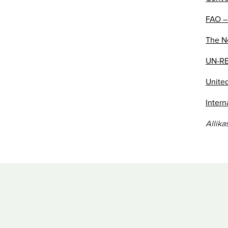
FAO –
The N
UN-R
United
Intern
Allika