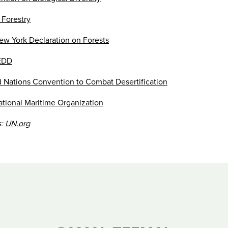
 Forestry
ew York Declaration on Forests
EDD
 Nations Convention to Combat Desertification
ational Maritime Organization
s:
UN.org