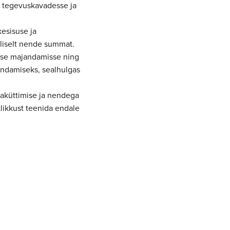
e tegevuskavadesse ja
kesisuse ja
liselt nende summat.
asse majandamisse ning
andamiseks, sealhulgas
laküttimise ja nendega
ikkust teenida endale