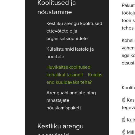
Koolitused ja
Pakume
nõustamine
töötaj
töörii
Kestliku arengu koolitused
tehes 
ettevõtetele ja
organisatsioonidele
Kohal
vähend
Külalistunnid lastele ja
aga ko
noortele
otsust
Huvikaitsekoolitused
kohalikul tasandil – Kuidas
end kuuldavaks teha?
Koolit
Arenguabi andjate ning
☝️ Kas
rahastajate
tegev
nõustamispakett
☝️ Ku
Kestliku arengu
☝️ Mil