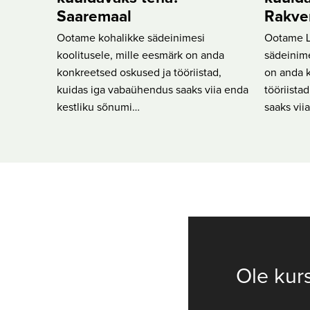
Saaremaal
Rakve
Ootame kohalikke sädeinimesi
Ootame L
koolitusele, mille eesmärk on anda
sädeinime
konkreetsed oskused ja tööriistad,
on anda 
kuidas iga vabaühendus saaks viia enda
tööriista
kestliku sõnumi…
saaks vii
Ole kur