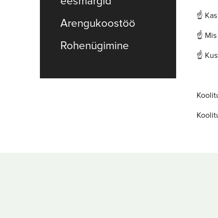
eesmärgid
☝️ Kas
Arengukoostöö
☝️ Mis
Rohenügimine
☝️ Kus
Koolit
Koolit