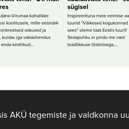
res
sügisel
ääne-Virumaa kohalikke
Inspireerituna meie eelmise aa
si koolitusele, mille eesmärk
tuurist “Väikesed kogukonnad 
konkreetsed oskused ja
sees” oleme taas Eestis tuuril!
d, kuidas iga vabaühendus
Sedapuhku ei piirdu me vaid
a enda kestlikud…
teadlikkuse tõstmisega,…
sis AKÜ tegemiste ja valdkonna uu