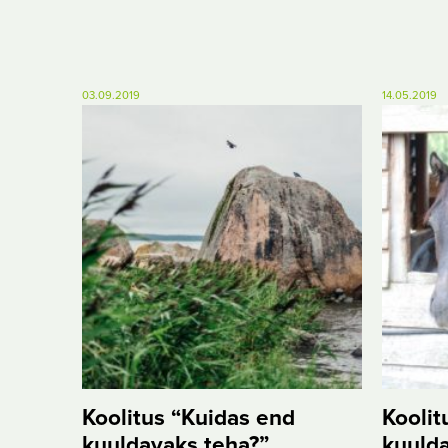
03.09.2019
14.05.2019
Koolitus “Kuidas end
Koolit
kuuldavaks teha?”
kuulda