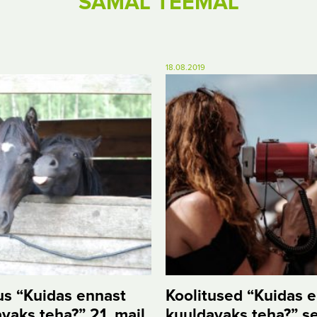
SAMAL TEEMAL
18.08.2019
us “Kuidas ennast
Koolitused “Kuidas 
vaks teha?” 21. mail
kuuldavaks teha?” se