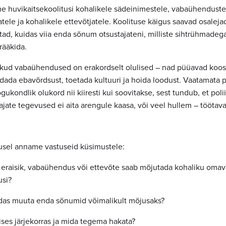
 huvikaitsekoolitusi kohalikele
sädeinimestele, vabaühendustel
atele ja kohalikele ettevõtjatele. Koolituse käigus saavad osalej
stad, kuidas viia enda sõnum otsustajateni, milliste sihtrühmadega
rääkida.
ikud vabaühendused on erakordselt olulised – nad püüavad koo
ada ebavõrdsust, toetada kultuuri ja hoida loodust. Vaatamata p
gukondlik olukord nii kiiresti kui soovitakse, sest tundub, et poli
ajate tegevused ei aita arengule kaasa, või veel hullem – töötav
usel anname vastuseid küsimustele:
 eraisik, vabaühendus või ettevõte saab mõjutada kohaliku omaval
usi?
idas muuta enda sõnumid võimalikult mõjusaks?
lises järjekorras ja mida tegema hakata?