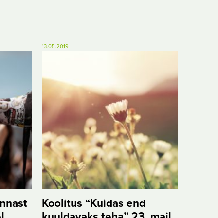
13.05.2019
ennast
Koolitus “Kuidas end
l
kuuldavaks teha” 23. mail