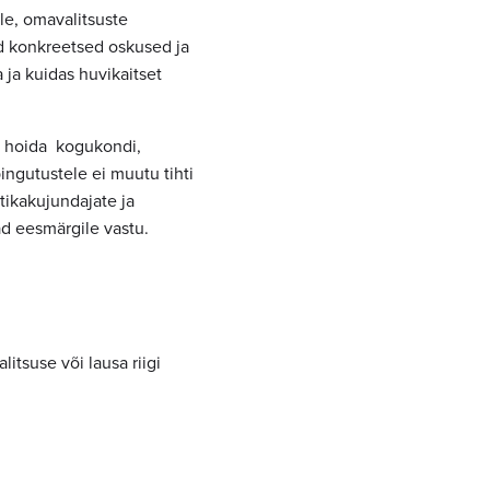
e, omavalitsuste
ad konkreetsed oskused ja
 ja kuidas huvikaitset
s hoida kogukondi,
ingutustele ei muutu tihti
itikakujundajate ja
ad eesmärgile vastu.
itsuse või lausa riigi