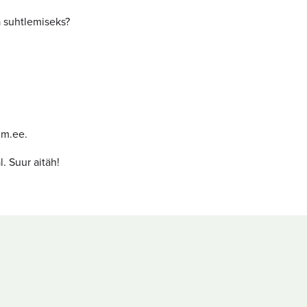
a suhtlemiseks?
lm.ee.
. Suur aitäh!