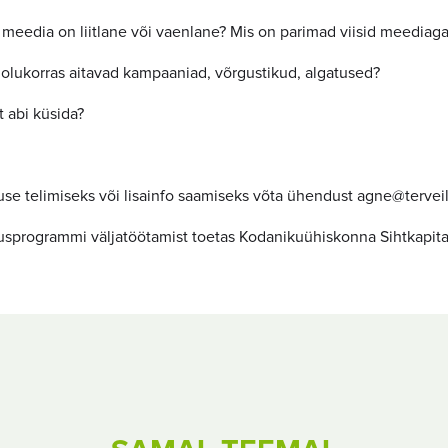
 meedia on liitlane või vaenlane? Mis on parimad viisid meediag
 olukorras aitavad kampaaniad, võrgustikud, algatused?
t abi küsida?
use telimiseks või lisainfo saamiseks võta ühendust agne@tervei
usprogrammi väljatöötamist toetas Kodanikuühiskonna Sihtkapital