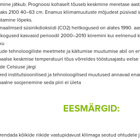
amine jätkub. Prognoosi kohaselt tõuseb keskmine meretase aas
taks 2100 40–63 cm. Enamus kliimamuutuste mõjudest püsivad sa
stamine lõpeks.
maailmsed süsinikdioksiidi (CO2) heitkogused on alates 1990. a
tkogused kasvasid perioodil 2000–2010 kiiremini kui eelnenud 
ku
jude tehnoloogiliste meetmete ja käitumise muutumise abil on en
baalse keskmise temperatuuri tõus võrreldes tööstusajastu eelse
de Celsiuse järgi
red institutsioonilised ja tehnoloogilised muutused annavad en
aalne soojenemine seda piiri ei ületa
EESMÄRGID:
rendada kõikide riikide vastupidavust kliimaga seotud ohtudele 