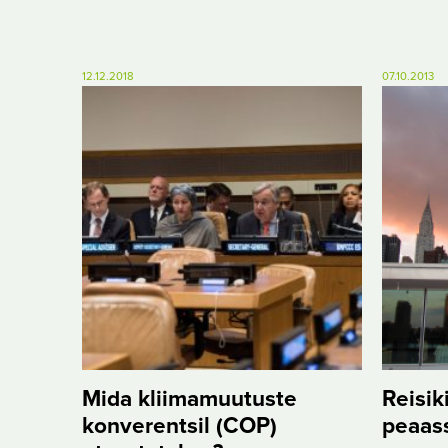
12.12.2018
07.10.2013
Mida kliimamuutuste
Reisik
konverentsil (COP)
peaas