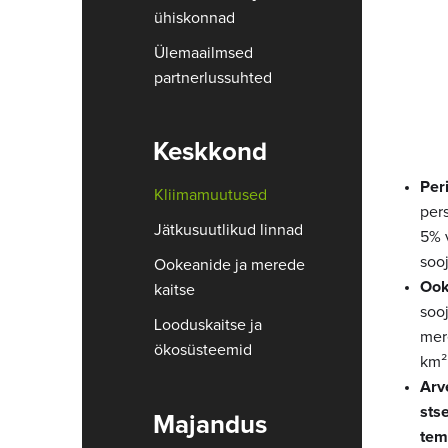
ühiskonnad
Ülemaailmsed
partnerlussuhted
Keskkond
Per
Kliimamuutused
pers
Jätkusuutlikud linnad
5% v
soo
Ookeanide ja merede
Ook
kaitse
soo
Looduskaitse ja
mer
ökosüsteemid
km²
Arv
sts
Majandus
tem