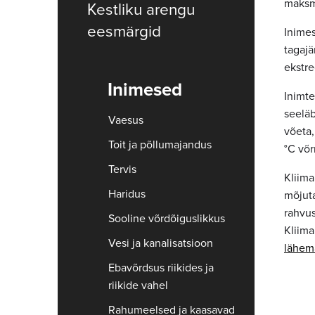
maksm
Kestliku arengu
eesmärgid
Inime
tagajä
ekstre
Inimesed
Inimt
seeläb
Vaesus
võeta,
Toit ja põllumajandus
°C võr
Tervis
Kliima
Haridus
mõjuta
rahvus
Sooline võrdõiguslikkus
Kliima
Vesi ja kanalisatsioon
lähema
Ebavõrdsus riikides ja
riikide vahel
Rahumeelsed ja kaasavad