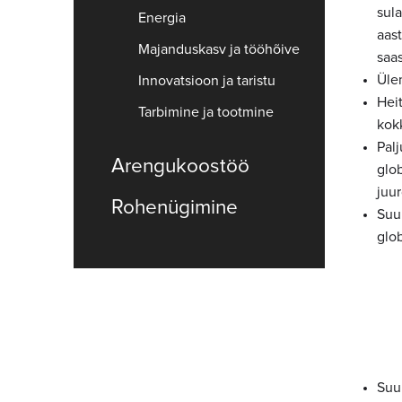
sul
Energia
aas
Majanduskasv ja tööhõive
saa
Üle
Innovatsioon ja taristu
Hei
Tarbimine ja tootmine
kok
Pal
Arengukoostöö
glo
juur
Rohenügimine
Suu
glob
Suu