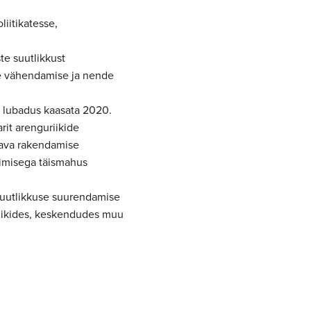
iitikatesse,
te suutlikkust
e vähendamise ja nende
 lubadus kaasata 2020.
arit arenguriikide
ava rakendamise
erimisega täismahus
suutlikkuse suurendamise
riikides, keskendudes muu