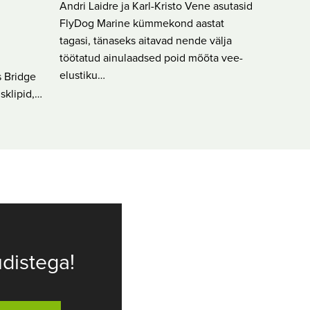
Andri Laidre ja Karl-Kristo Vene asutasid
FlyDog Marine kümmekond aastat
tagasi, tänaseks aitavad nende välja
töötatud ainulaadsed poid mõõta vee-
elustiku…
 Bridge
sklipid,…
distega!