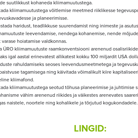
de suutlikkust kohaneda kliimamuutustega.
itada kliimamuutustega võitlemise meetmed riiklikesse tegevuspol
evuskavadesse ja planeerimisse.
stada haridust, teadlikkuse suurendamist ning inimeste ja asutus
imamuutuste leevendamise, nendega kohanemise, nende mõjud
t varase hoiatamise valdkonnas.
ta ÜRO kliimamuutuste raamkonventsiooni arenenud osalisriikide
aks igal aastal erinevatest allikatest kokku 100 miljardit USA doll
aduste rahuldamiseks seoses leevendusmeetmetega ja tegevusk
paistvuse tagamisega ning käivitada võimalikult kiire kapitalise
line kliimafond.
tada kliimamuutustega seotud tõhusa planeerimise ja juhtimise 
hanisme vähim arenenud riikides ja väikestes arenevates saare
as naistele, noortele ning kohalikele ja tõrjutud kogukondadele.
LINGID: