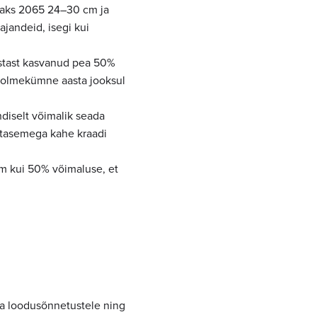
taks 2065 24–30 cm ja
jandeid, isegi kui
astast kasvanud pea 50%
kolmekümne aasta jooksul
diselt võimalik seada
 tasemega kahe kraadi
am kui 50% võimaluse, et
ja loodusõnnetustele ning