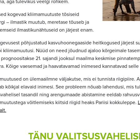
a, aga tulevikus veelgi rohkem.
sed kogevad kliimamuutuste tõsiseid
rgi – ilmastik muutub, meretase tõuseb ja
emseid ilmastikunähtuseid on järjest enam.
egevusest põhjustatud kasvuhoonegaaside heitkogused järjest 
i kliimamuutusi. Nüüd on need jõudnud ajaloo kõrgeimale taseme
 prognoositakse 21. sajandi jooksul maailma keskmise pinnatemp
ra. Kõige vaesemad ja haavatavamad inimesed kannatavad selle 
muutused on ülemaailmne väljakutse, mis ei tunnista riigipiire. 
b kõikjal elavaid inimesi. See probleem nõuab lahendusi, mis t
vahelisel tasandil ning arengumaade abistamine eeldab rahvusv
muutustega võitlemiseks kiitsid riigid heaks Pariisi kokkuleppe.
lt.
TÄNU VALITSUSVAHELIS