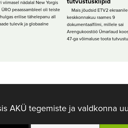
tutvustusklipid
 viimasel nädalal New Yorgis
 ÜRO peaassambleel oli teiste
Mais jõudsid ETV2 ekraanile
ulgas erilise tähelepanu all
keskkonnakuu raames 9
ade tulevik ja globaalne
dokumentaalfilmi, millele sai
Arengukoostöö Ümarlaud koos
47-ga võimaluse toota tutvustu
sis AKÜ tegemiste ja valdkonna uu