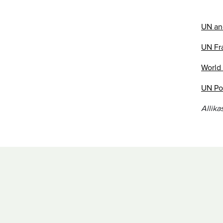
UN an
UN Fr
World
UN Po
Allika