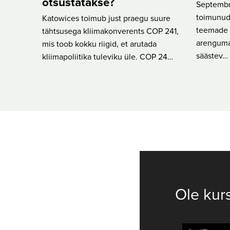
otsustatakse?
Septembri
toimunud
Katowices toimub just praegu suure
teemade h
tähtsusega kliimakonverents COP 241,
arenguma
mis toob kokku riigid, et arutada
säästev…
kliimapoliitika tuleviku üle. COP 24…
Ole kur