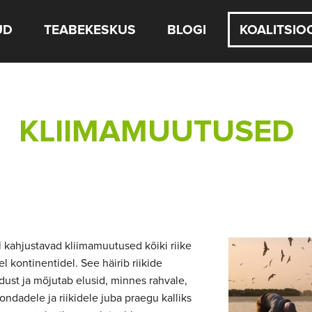
UD
TEABEKESKUS
BLOGI
KOALITSIO
KLIIMAMUUTUSED
 kahjustavad kliimamuutused kõiki riike
el kontinentidel. See häirib riikide
ust ja mõjutab elusid, minnes rahvale,
ndadele ja riikidele juba praegu kalliks