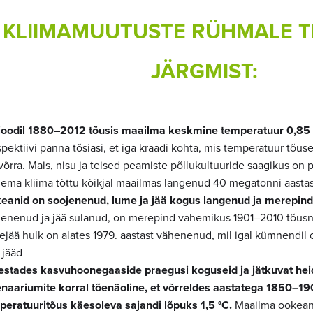
KLIIMAMUUTUSTE RÜHMALE 
JÄRGMIST:
ioodil 1880–2012 tõusis maailma keskmine temperatuur 0,85 
pektiivi panna tõsiasi, et iga kraadi kohta, mis temperatuur tõus
õrra. Mais, nisu ja teised peamiste põllukultuuride saagikus on 
jema kliima tõttu kõikjal maailmas langenud 40 megatonni aasta
eanid on soojenenud, lume ja jää kogus langenud ja merepind
jenenud ja jää sulanud, on merepind vahemikus 1901–2010 tõusnu
ejää hulk on alates 1979. aastast vähenenud, mil igal kümnendil 
 jääd
estades kasvuhoonegaaside praegusi koguseid ja jätkuvat heid
enaariumite korral tõenäoline, et võrreldes aastatega 1850–1
peratuuritõus käesoleva sajandi lõpuks 1,5 °C.
Maailma ookeani