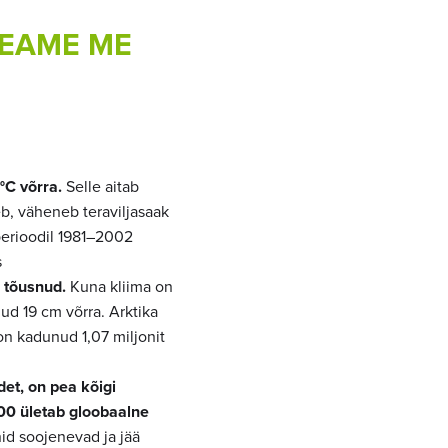
TEAME ME
°C võrra.
Selle aitab
eb, väheneb teraviljasaak
perioodil 1981–2002
s
 tõusnud.
Kuna kliima on
d 19 cm võrra. Arktika
on kadunud 1,07 miljonit
et, on pea kõigi
900 ületab gloobaalne
d soojenevad ja jää