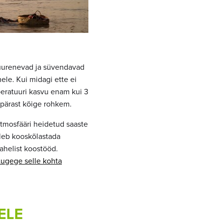
suurenevad ja süvendavad
le. Kui midagi ette ei
eratuuri kasvu enam kui 3
pärast kõige rohkem.
Atmosfääri heidetud saaste
uleb kooskõlastada
ahelist koostööd.
Lugege selle kohta
ELE