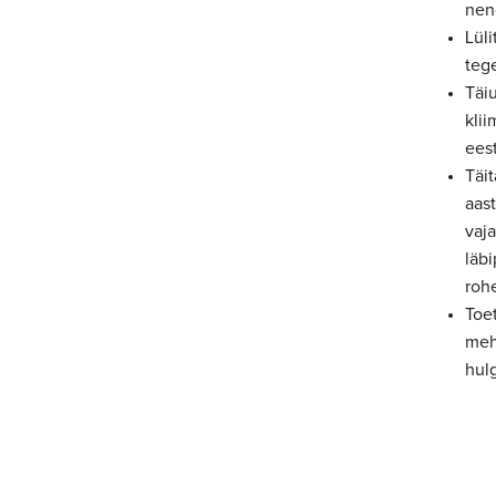
nen
Lül
teg
Täiu
kli
ees
Täi
aast
vaj
läbi
rohe
Toe
meh
hulg