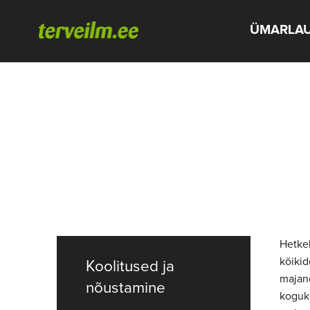
ÜMARLA
Hetkel
kõikid
Koolitused ja
majand
nõustamine
koguko