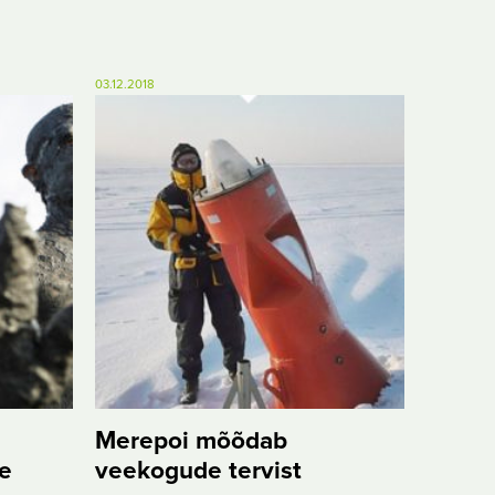
03.12.2018
Merepoi mõõdab
e
veekogude tervist