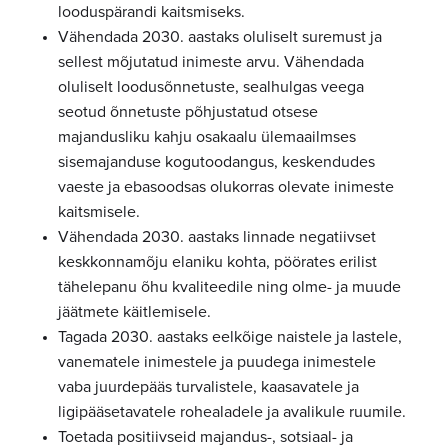
looduspärandi kaitsmiseks.
Vähendada 2030. aastaks oluliselt suremust ja
sellest mõjutatud inimeste arvu. Vähendada
oluliselt loodusõnnetuste, sealhulgas veega
seotud õnnetuste põhjustatud otsese
majandusliku kahju osakaalu ülemaailmses
sisemajanduse kogutoodangus, keskendudes
vaeste ja ebasoodsas olukorras olevate inimeste
kaitsmisele.
Vähendada 2030. aastaks linnade negatiivset
keskkonnamõju elaniku kohta, pöörates erilist
tähelepanu õhu kvaliteedile ning olme- ja muude
jäätmete käitlemisele.
Tagada 2030. aastaks eelkõige naistele ja lastele,
vanematele inimestele ja puudega inimestele
vaba juurdepääs turvalistele, kaasavatele ja
ligipääsetavatele rohealadele ja avalikule ruumile.
Toetada positiivseid majandus-, sotsiaal- ja