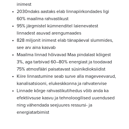
inimest
2030ndaks aastaks elab linnapiirkondades ligi
60% maailma rahvastikust
95% järgmistel kümnenditel laienevatest
linnadest asuvad arengumaades
828 miljonit inimest elab tänapäeval slummides,
see arv aina kasvab
Maailma linnad hõivavad Maa pindalast kõigest
3%, aga tarbivad 60–80% energiast ja toodavad
75% atmosfääri paisatavast süsinikdioksiidist
Kiire linnastumine seab surve alla mageveevarud,
kanalisatsiooni, elukeskkonna ja rahvatervise
Linnade kõrge rahvastikutihedus võib anda ka
efektiivsuse kasvu ja tehnoloogilised uuendused
ning vähendada seejuures ressursi- ja
energiatarbimist