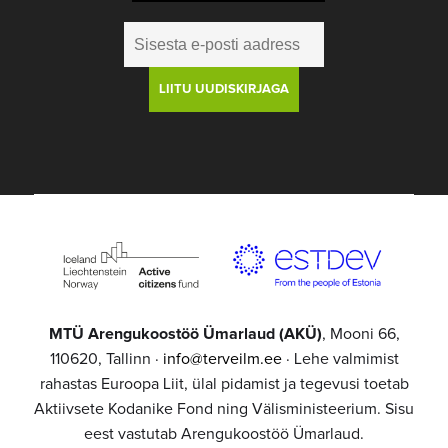
MTÜ Arengukoostöö Ümarlaud (AKÜ)
, Mooni 66,
110620, Tallinn ·
info@terveilm.ee
· Lehe valmimist
rahastas Euroopa Liit, ülal pidamist ja tegevusi toetab
Aktiivsete Kodanike Fond ning Välisministeerium. Sisu
eest vastutab Arengukoostöö Ümarlaud.