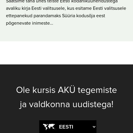
Saatsime täna ühes teiste Eesti kodanikuühendustega
avaliku kirja Eesti valitsusele, kus esitame Eesti valitsusele
ettepanekud parandamaks Süüria kodusõja eest
põgenevate inimeste…
Ole kursis AKÜ tegemiste
ja valdkonna uudistega!