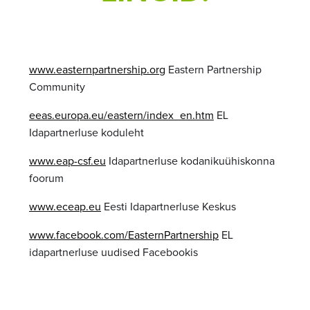
www.easternpartnership.org
Eastern Partnership
Community
eeas.europa.eu/eastern/index_en.htm
EL
Idapartnerluse koduleht
www.eap-csf.eu
Idapartnerluse kodanikuühiskonna
foorum
www.eceap.eu
Eesti Idapartnerluse Keskus
www.facebook.com/EasternPartnership
EL
idapartnerluse uudised Facebookis