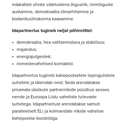
määratleti ühiste väärtustena õigusriik, inimõiguste
austamine, demokraatia ülesehitamine ja
kodanikuühiskonna kaasamine.
Idapartnerlus tugineb neljal põhimõttel:
demokraatia, hea valitsemistava ja stabiilsus;
majandus;
energiajulgeolek;
inimestevahelised kontaktid.
Idapartnerlus tugineb kahepoolsetele lepingulistele
suhetele ja täiendab neid. Seda arendatakse
piiramata üksikute partnerriikide püüdlusi seoses
nende ja Euroopa Liidu vaheliste tulevaste
suhetega. Idapartnerlust arendatakse samuti
paralleelselt ELi ja kolmandate riikide vahelise
kahepoolse koostööga.