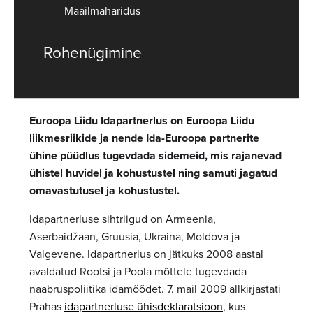
Maailmaharidus
Rohenügimine
Euroopa Liidu Idapartnerlus on Euroopa Liidu
liikmesriikide ja nende Ida-Euroopa partnerite
ühine püüdlus tugevdada sidemeid, mis rajanevad
ühistel huvidel ja kohustustel ning samuti jagatud
omavastutusel ja kohustustel.
Idapartnerluse sihtriigud on Armeenia,
Aserbaidžaan, Gruusia, Ukraina, Moldova ja
Valgevene. Idapartnerlus on jätkuks 2008 aastal
avaldatud Rootsi ja Poola mõttele tugevdada
naabruspoliitika idamõõdet. 7. mail 2009 allkirjastati
Prahas
idapartnerluse ühisdeklaratsioon
, kus