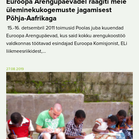
Euroopa Arengupäevadel räägiti meie
üleminekukogemuste jagamisest
Põhja-Aafrikaga
15.-16. detsembril 2011 toimusid Poolas juba kuuendad
Euroopa Arengupäevad, kus said kokku arengukoostöö
valdkonnas töötavad esindajad Euroopa Komisjonist, ELi
liikmeesriikidest,…
27.08.2019