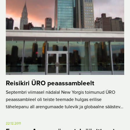
Reisikiri ÜRO peaassambleelt
Septembri viimasel nädalal New Yorgis toimunud ÜRO
peaassambleel oli teiste teemade hulgas erilise
tähelepanu all arengumaade tulevik ja globaalne säästev…
22.12.2011