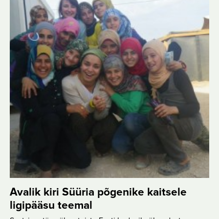
Avalik kiri Süüria põgenike kaitsele
ligipääsu teemal